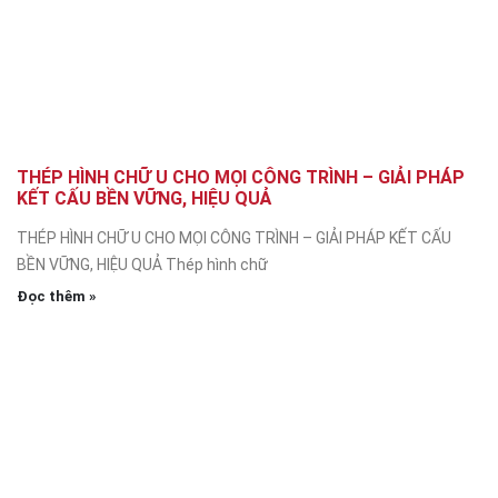
THÉP HÌNH CHỮ U CHO MỌI CÔNG TRÌNH – GIẢI PHÁP
KẾT CẤU BỀN VỮNG, HIỆU QUẢ
THÉP HÌNH CHỮ U CHO MỌI CÔNG TRÌNH – GIẢI PHÁP KẾT CẤU
BỀN VỮNG, HIỆU QUẢ Thép hình chữ
Đọc thêm »