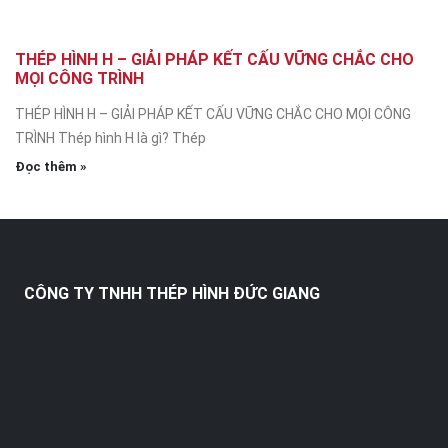
THÉP HÌNH H – GIẢI PHÁP KẾT CẤU VỮNG CHẮC CHO
MỌI CÔNG TRÌNH
THÉP HÌNH H – GIẢI PHÁP KẾT CẤU VỮNG CHẮC CHO MỌI CÔNG
TRÌNH Thép hình H là gì? Thép
Đọc thêm »
CÔNG TY TNHH THÉP HÌNH ĐỨC GIANG