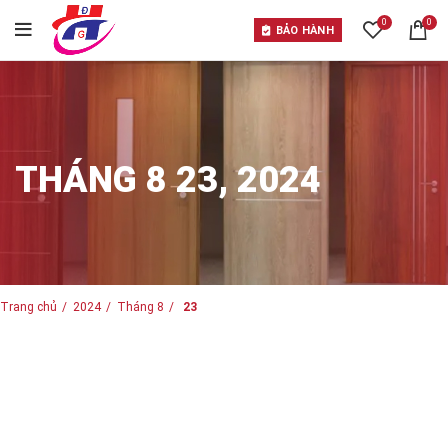
0
0
BẢO HÀNH
THÁNG 8 23, 2024
Trang chủ
2024
Tháng 8
23