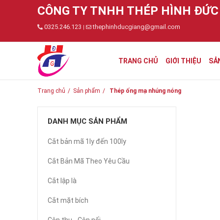
CÔNG TY TNHH THÉP HÌNH ĐỨC
0325.246.123
thephinhducgiang@gmail.com
|
TRANG CHỦ
GIỚI THIỆU
SẢ
Trang chủ
Sản phẩm
Thép ống mạ nhúng nóng
DANH MỤC SẢN PHẨM
Cắt bản mã 1ly đến 100ly
Cắt Bản Mã Theo Yêu Cầu
Cắt lập là
Cắt mặt bích