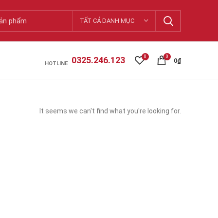
TẤT CẢ DANH MỤC
0
0
0325.246.123
0
₫
HOTLINE
It seems we can't find what you're looking for.