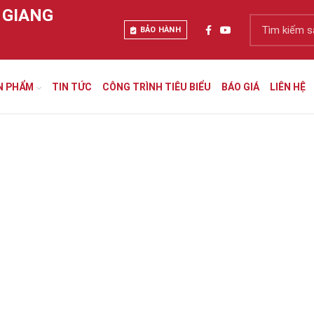
 GIANG
BẢO HÀNH
N PHẨM
TIN TỨC
CÔNG TRÌNH TIÊU BIỂU
BÁO GIÁ
LIÊN HỆ