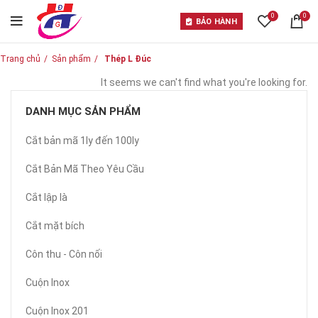
0
0
BẢO HÀNH
Trang chủ
Sản phẩm
Thép L Đúc
It seems we can't find what you're looking for.
DANH MỤC SẢN PHẨM
Cắt bản mã 1ly đến 100ly
Cắt Bản Mã Theo Yêu Cầu
Cắt lập là
Cắt mặt bích
Côn thu - Côn nối
Cuộn Inox
Cuộn Inox 201