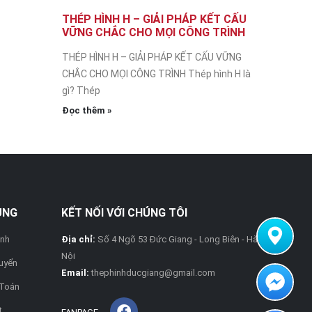
THÉP HÌNH H – GIẢI PHÁP KẾT CẤU
VỮNG CHẮC CHO MỌI CÔNG TRÌNH
THÉP HÌNH H – GIẢI PHÁP KẾT CẤU VỮNG
CHẮC CHO MỌI CÔNG TRÌNH Thép hình H là
gì? Thép
Đọc thêm »
UNG
KẾT NỐI VỚI CHÚNG TÔI
ành
Địa chỉ:
Số 4 Ngõ 53 Đức Giang - Long Biên - Hà
Nội
uyển
Email:
thephinhducgiang@gmail.com
 Toán
t