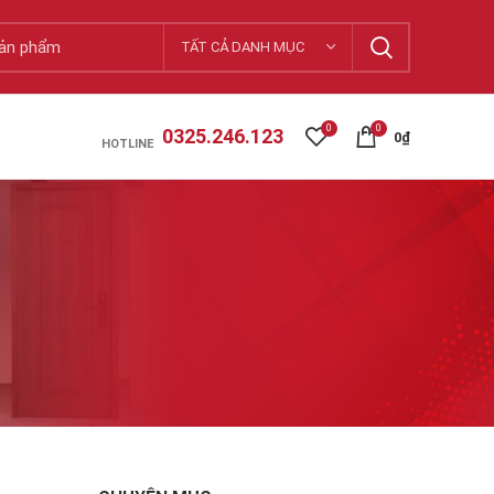
TẤT CẢ DANH MỤC
0
0
0325.246.123
0
₫
HOTLINE