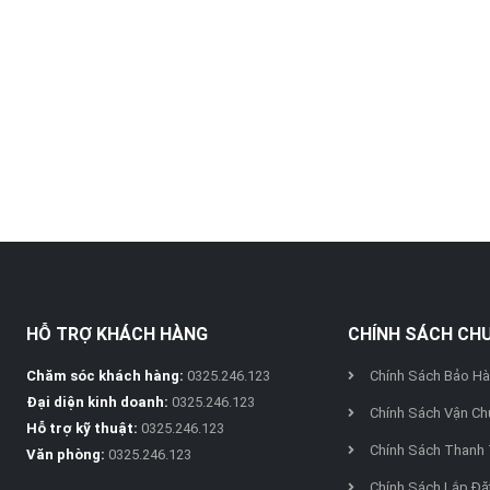
HỖ TRỢ KHÁCH HÀNG
CHÍNH SÁCH CH
Chăm sóc khách hàng:
0325.246.123
Chính Sách Bảo H
Đại diện kinh doanh:
0325.246.123
Chính Sách Vận Ch
Hỗ trợ kỹ thuật:
0325.246.123
Chính Sách Thanh
Văn phòng:
0325.246.123
Chính Sách Lắp Đặ