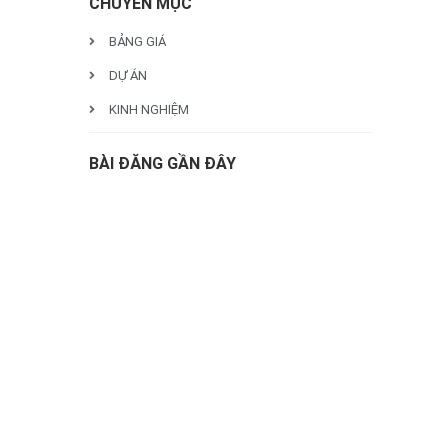
CHUYÊN MỤC
BẢNG GIÁ
DỰ ÁN
KINH NGHIỆM
BÀI ĐĂNG GẦN ĐÂY