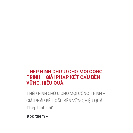
THÉP HÌNH CHỮ U CHO MỌI CÔNG
TRÌNH – GIẢI PHÁP KẾT CẤU BỀN
VỮNG, HIỆU QUẢ
THÉP HÌNH CHỮ U CHO MỌI CÔNG TRÌNH –
GIẢI PHÁP KẾT CẤU BỀN VỮNG, HIỆU QUẢ
Thép hình chữ
Đọc thêm »