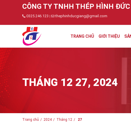
CÔNG TY TNHH THÉP HÌNH ĐỨC
0325.246.123
thephinhducgiang@gmail.com
|
TRANG CHỦ
GIỚI THIỆU
SẢ
THÁNG 12 27, 2024
Trang chủ
2024
Tháng 12
27