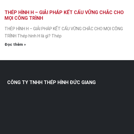
THÉP HÌNH H – GIẢI PHÁP KẾT CẤU VỮNG CHẮC CHO
MỌI CÔNG TRÌNH
THÉP HÌNH H – GIẢI PHÁP KẾT CẤU VỮNG CHẮC CHO MỌI CÔNG
TRÌNH Thép hình H là gì? Thép
Đọc thêm »
CÔNG TY TNHH THÉP HÌNH ĐỨC GIANG