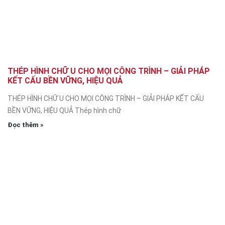
THÉP HÌNH CHỮ U CHO MỌI CÔNG TRÌNH – GIẢI PHÁP
KẾT CẤU BỀN VỮNG, HIỆU QUẢ
THÉP HÌNH CHỮ U CHO MỌI CÔNG TRÌNH – GIẢI PHÁP KẾT CẤU
BỀN VỮNG, HIỆU QUẢ Thép hình chữ
Đọc thêm »