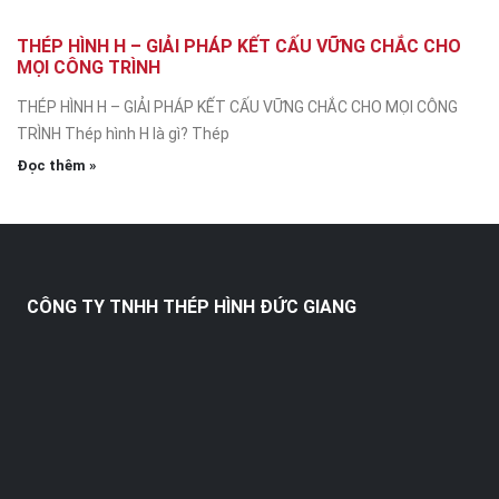
THÉP HÌNH H – GIẢI PHÁP KẾT CẤU VỮNG CHẮC CHO
MỌI CÔNG TRÌNH
THÉP HÌNH H – GIẢI PHÁP KẾT CẤU VỮNG CHẮC CHO MỌI CÔNG
TRÌNH Thép hình H là gì? Thép
Đọc thêm »
CÔNG TY TNHH THÉP HÌNH ĐỨC GIANG