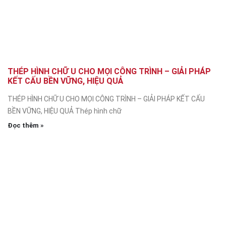
THÉP HÌNH CHỮ U CHO MỌI CÔNG TRÌNH – GIẢI PHÁP
KẾT CẤU BỀN VỮNG, HIỆU QUẢ
THÉP HÌNH CHỮ U CHO MỌI CÔNG TRÌNH – GIẢI PHÁP KẾT CẤU
BỀN VỮNG, HIỆU QUẢ Thép hình chữ
Đọc thêm »