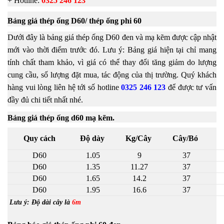
+ Hotline:
0325 246 123
Bảng giá thép ống D60/ thép ống phi 60
Dưới đây là bảng giá thép ống D60 đen và mạ kẽm được cập nhật
mới vào thời điểm trước đó. Lưu ý: Bảng giá hiện tại chỉ mang
tính chất tham khảo, vì giá có thể thay đổi tăng giảm do lượng
cung cầu, số lượng đặt mua, tác động của thị trường. Quý khách
hàng vui lòng liên hệ tới số hotline
0325 246 123
để được tư vấn
đầy đủ chi tiết nhất nhé.
Bảng giá thép ống d60 mạ kẽm.
Quy cách
Độ dày
Kg/Cây
Cây/Bó
D60
1.05
9
37
D60
1.35
11.27
37
D60
1.65
14.2
37
D60
1.95
16.6
37
Lưu ý: Độ dài cây là
6m