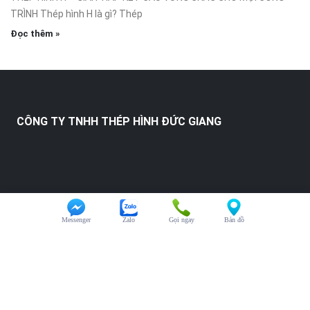
TRÌNH Thép hình H là gì? Thép
Đọc thêm »
CÔNG TY TNHH THÉP HÌNH ĐỨC GIANG
Messenger
Zalo
Gọi ngay
Bản đồ
HỖ TRỢ KHÁCH HÀNG
Chăm sóc khách hàng:
0325.246.123
Đại diện kinh doanh:
0325.246.123