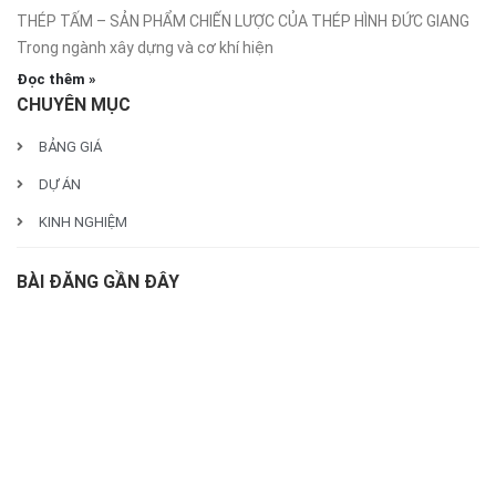
THÉP TẤM – SẢN PHẨM CHIẾN LƯỢC CỦA THÉP HÌNH ĐỨC GIANG
Trong ngành xây dựng và cơ khí hiện
Đọc thêm »
CHUYÊN MỤC
BẢNG GIÁ
DỰ ÁN
KINH NGHIỆM
BÀI ĐĂNG GẦN ĐÂY