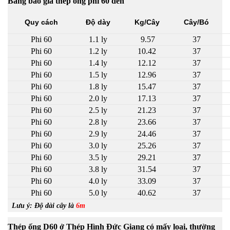
Bảng báo giá thép ống phi 60 đen
Quy cách
Độ dày
Kg/Cây
Cây/Bó
Phi 60
1.1 ly
9.57
37
Phi 60
1.2 ly
10.42
37
Phi 60
1.4 ly
12.12
37
Phi 60
1.5 ly
12.96
37
Phi 60
1.8 ly
15.47
37
Phi 60
2.0 ly
17.13
37
Phi 60
2.5 ly
21.23
37
Phi 60
2.8 ly
23.66
37
Phi 60
2.9 ly
24.46
37
Phi 60
3.0 ly
25.26
37
Phi 60
3.5 ly
29.21
37
Phi 60
3.8 ly
31.54
37
Phi 60
4.0 ly
33.09
37
Phi 60
5.0 ly
40.62
37
Lưu ý: Độ dài cây là
6m
Thép ống D60 ở Thép Hình Đức Giang có mấy loại, thường