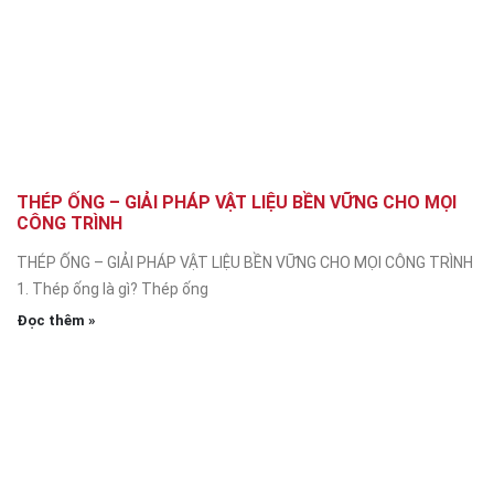
THÉP ỐNG – GIẢI PHÁP VẬT LIỆU BỀN VỮNG CHO MỌI
CÔNG TRÌNH
THÉP ỐNG – GIẢI PHÁP VẬT LIỆU BỀN VỮNG CHO MỌI CÔNG TRÌNH
1. Thép ống là gì? Thép ống
Đọc thêm »