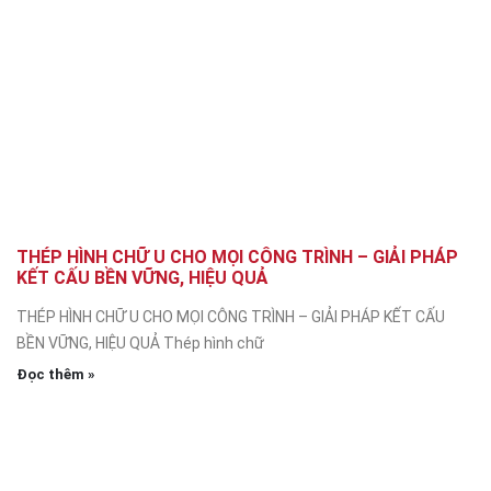
THÉP HÌNH CHỮ U CHO MỌI CÔNG TRÌNH – GIẢI PHÁP
KẾT CẤU BỀN VỮNG, HIỆU QUẢ
THÉP HÌNH CHỮ U CHO MỌI CÔNG TRÌNH – GIẢI PHÁP KẾT CẤU
BỀN VỮNG, HIỆU QUẢ Thép hình chữ
Đọc thêm »