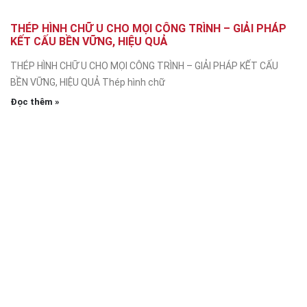
THÉP HÌNH CHỮ U CHO MỌI CÔNG TRÌNH – GIẢI PHÁP
KẾT CẤU BỀN VỮNG, HIỆU QUẢ
THÉP HÌNH CHỮ U CHO MỌI CÔNG TRÌNH – GIẢI PHÁP KẾT CẤU
BỀN VỮNG, HIỆU QUẢ Thép hình chữ
Đọc thêm »