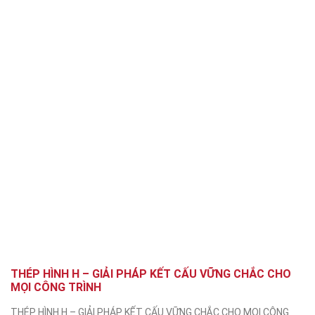
THÉP HÌNH H – GIẢI PHÁP KẾT CẤU VỮNG CHẮC CHO
MỌI CÔNG TRÌNH
THÉP HÌNH H – GIẢI PHÁP KẾT CẤU VỮNG CHẮC CHO MỌI CÔNG