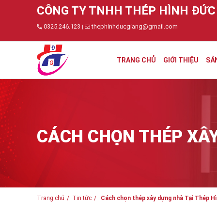
CÔNG TY TNHH THÉP HÌNH ĐỨC
0325.246.123
thephinhducgiang@gmail.com
|
TRANG CHỦ
GIỚI THIỆU
SẢ
CÁCH CHỌN THÉP XÂY
Trang chủ
Tin tức
Cách chọn thép xây dựng nhà Tại Thép H