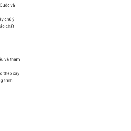
 Quốc và
ãy chú ý
bảo chất
iểu và tham
ực thép xây
g trình