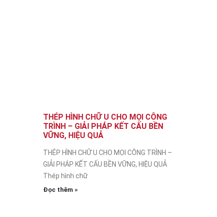
THÉP HÌNH CHỮ U CHO MỌI CÔNG
TRÌNH – GIẢI PHÁP KẾT CẤU BỀN
VỮNG, HIỆU QUẢ
THÉP HÌNH CHỮ U CHO MỌI CÔNG TRÌNH –
GIẢI PHÁP KẾT CẤU BỀN VỮNG, HIỆU QUẢ
Thép hình chữ
Đọc thêm »