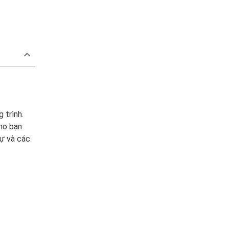
 trình.
cho bạn
hự và các