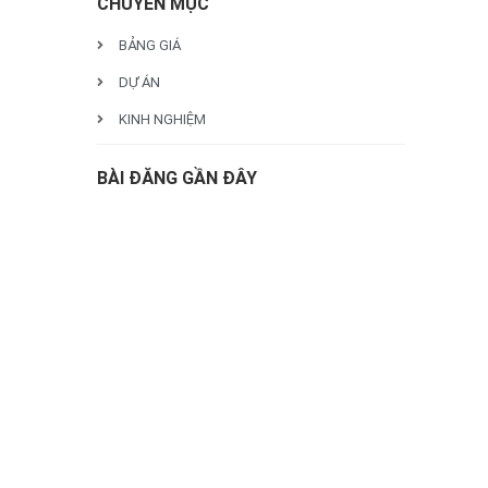
CHUYÊN MỤC
BẢNG GIÁ
DỰ ÁN
KINH NGHIỆM
BÀI ĐĂNG GẦN ĐÂY