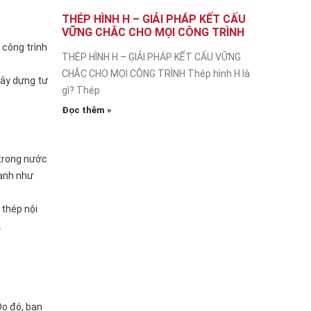
THÉP HÌNH H – GIẢI PHÁP KẾT CẤU
VỮNG CHẮC CHO MỌI CÔNG TRÌNH
 công trình
THÉP HÌNH H – GIẢI PHÁP KẾT CẤU VỮNG
CHẮC CHO MỌI CÔNG TRÌNH Thép hình H là
xây dựng tư
gì? Thép
Đọc thêm »
 trong nước
oanh như
 thép nội
.
Do đó, bạn