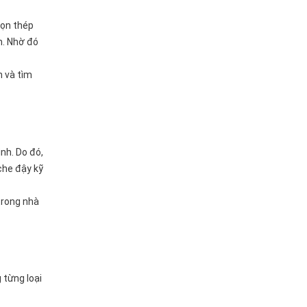
họn thép
n. Nhờ đó
n và tìm
nh. Do đó,
che đậy kỹ
trong nhà
 từng loại