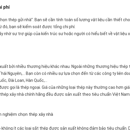
i phí
họn thép gửi nhà”. Bạn sẽ cần tính toán số lượng vật liệu cần thiết cho
Từ đó, bạn sẽ kiểm soát được tổng chi phí.
 nhờ sự trợ giúp của kiến trúc sư hoặc người có hiểu biết về vật liệu 
n xuất bởi nhiều thương hiệu khác nhau. Ngoài những thương hiệu thép
ái Nguyên,… Bạn còn có nhiều sự lựa chọn đến từ các công ty liên d
Quốc, Đài Loan, Hàn Quốc,…
 được gọi là thép ngoại. Giá của những loại thép này thường cao hơn giá
i thép xây nhà chính hãng đều được sản xuất theo tiêu chuẩn Việt Nam
không ít các loại sắt thép được sản xuất không đảm bảo tiêu chuẩn. 