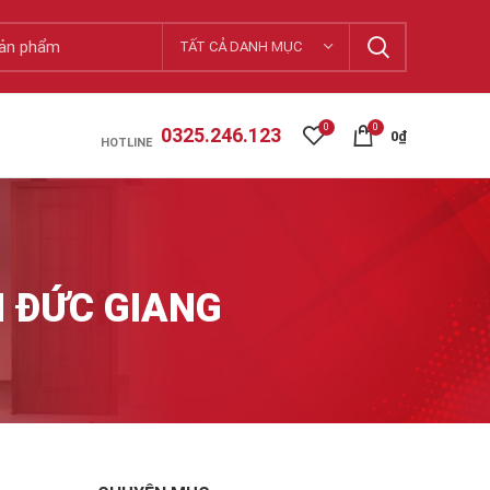
TẤT CẢ DANH MỤC
0
0
0325.246.123
0
₫
HOTLINE
H ĐỨC GIANG