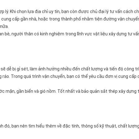
ợp lý. Khi chọn lựa địa chỉ uy tín, bạn còn được chủ đại lý tư vấn cách c
vị cung cấp gần nhà, hoặc trong thành phố nhằm tiện đường vận chuyể
 nữa.
 bè, người thân có kinh nghiệm trong lĩnh vực vật liệu xây dựng tư vấ
 dễ bị gỉ sét, làm ảnh hưởng nhiều đến chất lượng và tiến độ công trì
ráo. Trong quá trình vận chuyển, bạn có thể yêu cầu đơn vị cung cấp 
ước mặn, gần biển và gió nồm. Tốt nhất và bảo quản sắt thép xây dựng 
nh đó, bạn nên tìm hiểu thêm về đặc tính, thông số kỹ thuật, chất lượng