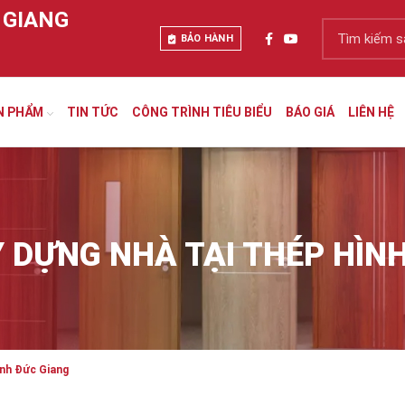
 GIANG
BẢO HÀNH
N PHẨM
TIN TỨC
CÔNG TRÌNH TIÊU BIỂU
BÁO GIÁ
LIÊN HỆ
 DỰNG NHÀ TẠI THÉP HÌN
ình Đức Giang