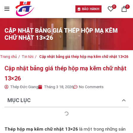
0
0
BẢO HÀNH
CẬP NHẬT BẢNG GIÁ THÉP HỘP MẠ KẼM
CHỮ NHẬT 13×26
Trang chủ
Tin tức
Cập nhật bảng giá thép hộp mạ kẽm chữ nhật 13×26
Cập nhật bảng giá thép hộp mạ kẽm chữ nhật
13×26
Thép Đức Giang
Tháng 3 18, 2026
No Comments
MỤC LỤC
Thép hộp mạ kẽm chữ nhật 13×26
là một trong những sản