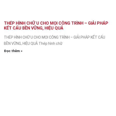
THÉP HÌNH CHỮ U CHO MỌI CÔNG TRÌNH – GIẢI PHÁP
KẾT CẤU BỀN VỮNG, HIỆU QUẢ
THÉP HÌNH CHỮ U CHO MỌI CÔNG TRÌNH – GIẢI PHÁP KẾT CẤU
BỀN VỮNG, HIỆU QUẢ Thép hình chữ
Đọc thêm »