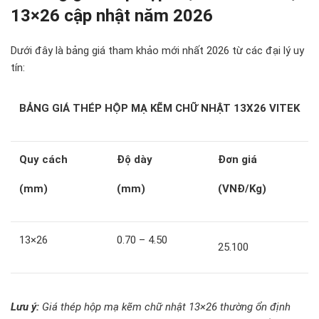
13×26
cập nhật năm 2026
Dưới đây là bảng giá tham khảo mới nhất 2026 từ các đại lý uy
tín:
BẢNG GIÁ THÉP HỘP MẠ KẼM CHỮ NHẬT 13X26 VITEK
Quy cách
Độ dày
Đơn giá
(mm)
(mm)
(VNĐ/Kg)
13×26
0.70 – 4.50
25.100
Lưu ý:
Giá thép hộp mạ kẽm chữ nhật 13×26 thường ổn định