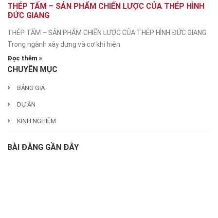
THÉP TẤM – SẢN PHẨM CHIẾN LƯỢC CỦA THÉP HÌNH
ĐỨC GIANG
THÉP TẤM – SẢN PHẨM CHIẾN LƯỢC CỦA THÉP HÌNH ĐỨC GIANG
Trong ngành xây dựng và cơ khí hiện
Đọc thêm »
CHUYÊN MỤC
BẢNG GIÁ
DỰ ÁN
KINH NGHIỆM
BÀI ĐĂNG GẦN ĐÂY