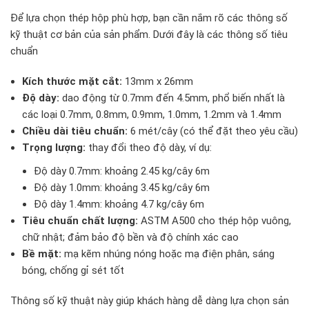
Để lựa chọn thép hộp phù hợp, bạn cần nắm rõ các thông số
kỹ thuật cơ bản của sản phẩm. Dưới đây là các thông số tiêu
chuẩn
Kích thước mặt cắt:
13mm x 26mm
Độ dày:
dao động từ 0.7mm đến 4.5mm, phổ biến nhất là
các loại 0.7mm, 0.8mm, 0.9mm, 1.0mm, 1.2mm và 1.4mm
Chiều dài tiêu chuẩn:
6 mét/cây (có thể đặt theo yêu cầu)
Trọng lượng:
thay đổi theo độ dày, ví dụ:
Độ dày 0.7mm: khoảng 2.45 kg/cây 6m
Độ dày 1.0mm: khoảng 3.45 kg/cây 6m
Độ dày 1.4mm: khoảng 4.7 kg/cây 6m
Tiêu chuẩn chất lượng:
ASTM A500 cho thép hộp vuông,
chữ nhật; đảm bảo độ bền và độ chính xác cao
Bề mặt:
mạ kẽm nhúng nóng hoặc mạ điện phân, sáng
bóng, chống gỉ sét tốt
Thông số kỹ thuật này giúp khách hàng dễ dàng lựa chọn sản