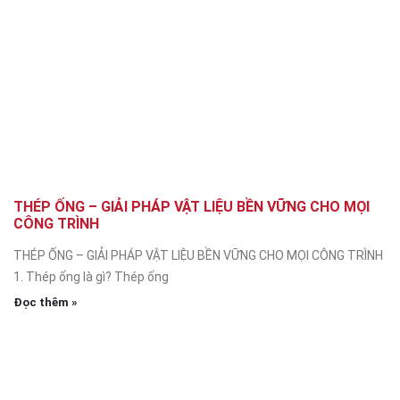
THÉP ỐNG – GIẢI PHÁP VẬT LIỆU BỀN VỮNG CHO MỌI
CÔNG TRÌNH
THÉP ỐNG – GIẢI PHÁP VẬT LIỆU BỀN VỮNG CHO MỌI CÔNG TRÌNH
1. Thép ống là gì? Thép ống
Đọc thêm »