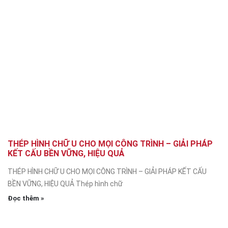
THÉP HÌNH CHỮ U CHO MỌI CÔNG TRÌNH – GIẢI PHÁP
KẾT CẤU BỀN VỮNG, HIỆU QUẢ
THÉP HÌNH CHỮ U CHO MỌI CÔNG TRÌNH – GIẢI PHÁP KẾT CẤU
BỀN VỮNG, HIỆU QUẢ Thép hình chữ
Đọc thêm »