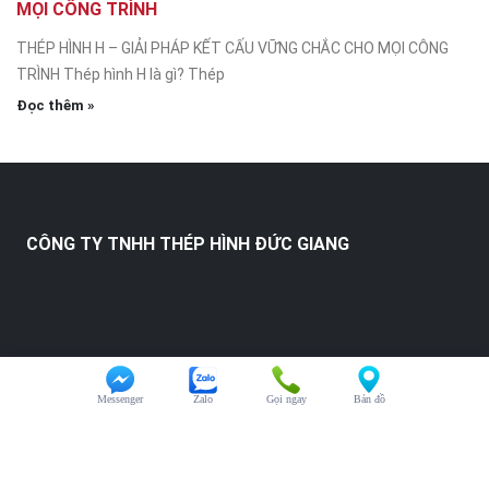
MỌI CÔNG TRÌNH
THÉP HÌNH H – GIẢI PHÁP KẾT CẤU VỮNG CHẮC CHO MỌI CÔNG
TRÌNH Thép hình H là gì? Thép
Đọc thêm »
CÔNG TY TNHH THÉP HÌNH ĐỨC GIANG
Messenger
Zalo
Gọi ngay
Bản đồ
HỖ TRỢ KHÁCH HÀNG