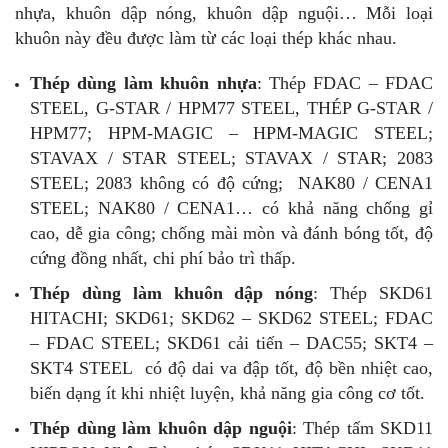
nhựa, khuôn dập nóng, khuôn dập nguội… Mỗi loại
khuôn này đều được làm từ các loại thép khác nhau.
Thép dùng làm khuôn nhựa
: Thép FDAC – FDAC
STEEL, G-STAR / HPM77 STEEL, THÉP G-STAR /
HPM77; HPM-MAGIC – HPM-MAGIC STEEL;
STAVAX / STAR STEEL; STAVAX / STAR; 2083
STEEL; 2083 không có độ cứng; NAK80 / CENA1
STEEL; NAK80 / CENA1… có khả năng chống gỉ
cao, dễ gia công; chống mài mòn và đánh bóng tốt, độ
cứng đồng nhất, chi phí bảo trì thấp.
Thép dùng làm khuôn dập nóng
: Thép SKD61
HITACHI; SKD61; SKD62 – SKD62 STEEL; FDAC
– FDAC STEEL; SKD61 cải tiến – DAC55; SKT4 –
SKT4 STEEL có độ dai va đập tốt, độ bền nhiệt cao,
biến dạng ít khi nhiệt luyện, khả năng gia công cơ tốt.
Thép dùng làm khuôn dập nguội
: Thép tấm SKD11