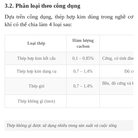
3.2. Phân loại theo công dụng
Dựa trên công dụng, thép hợp kim dùng trong nghề cơ
khí có thể chia làm 4 loại sau:
Hàm lượng
Loại thép
cacbon
Thép hợp kim kết cấu
0,1 – 0,85%
Cứng, có tính đàn h
Thép hợp kim dụng cụ
0,7 – 1,4%
Độ cứng
Bền, độ cứng và khả
Thép gió
0,7 – 1,4%
Thép không gỉ (inox)
Thép không gỉ được sử dụng nhiều trong sản xuất và cuộc sống