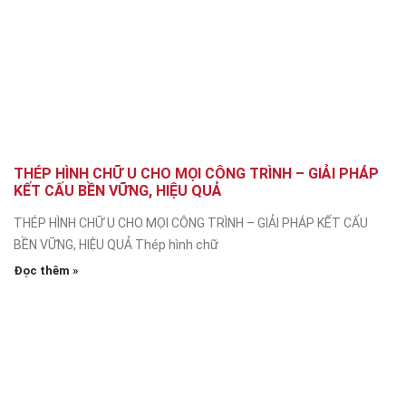
THÉP HÌNH CHỮ U CHO MỌI CÔNG TRÌNH – GIẢI PHÁP
KẾT CẤU BỀN VỮNG, HIỆU QUẢ
THÉP HÌNH CHỮ U CHO MỌI CÔNG TRÌNH – GIẢI PHÁP KẾT CẤU
BỀN VỮNG, HIỆU QUẢ Thép hình chữ
Đọc thêm »