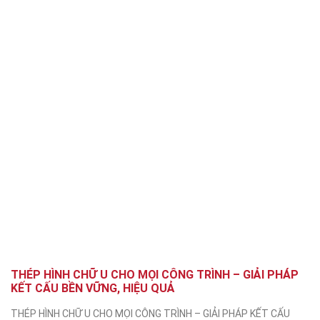
THÉP HÌNH CHỮ U CHO MỌI CÔNG TRÌNH – GIẢI PHÁP
KẾT CẤU BỀN VỮNG, HIỆU QUẢ
THÉP HÌNH CHỮ U CHO MỌI CÔNG TRÌNH – GIẢI PHÁP KẾT CẤU