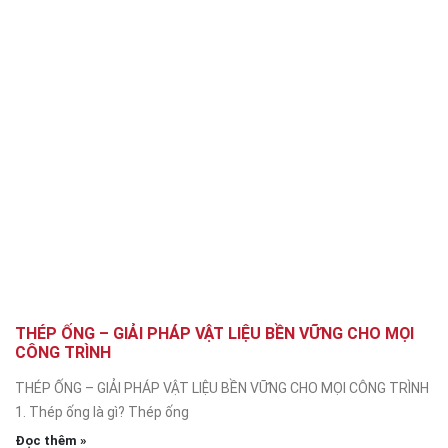
THÉP ỐNG – GIẢI PHÁP VẬT LIỆU BỀN VỮNG CHO MỌI
CÔNG TRÌNH
THÉP ỐNG – GIẢI PHÁP VẬT LIỆU BỀN VỮNG CHO MỌI CÔNG TRÌNH
1. Thép ống là gì? Thép ống
Đọc thêm »