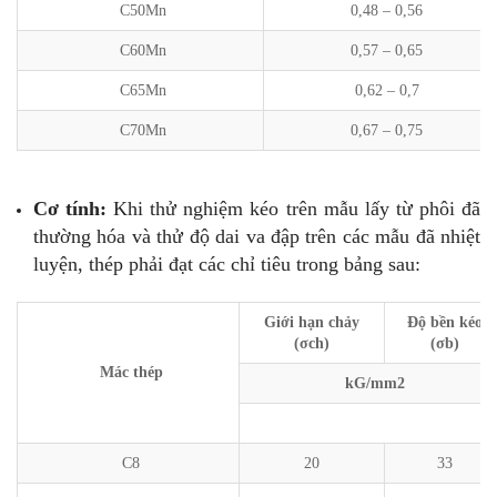
C50Mn
0,48 – 0,56
C60Mn
0,57 – 0,65
C65Mn
0,62 – 0,7
C70Mn
0,67 – 0,75
Cơ tính:
Khi thử nghiệm kéo trên mẫu lấy từ phôi đã
thường hóa và thử độ dai va đập trên các mẫu đã nhiệt
luyện, thép phải đạt các chỉ tiêu trong bảng sau:
Giới hạn chảy
Độ bền kéo
(σch)
(σb)
Mác thép
kG/mm2
C8
20
33