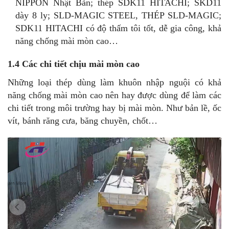
NIPPON Nhật Bản; thép SDK11 HITACHI; SKD11
dày 8 ly; SLD-MAGIC STEEL, THÉP SLD-MAGIC;
SDK11 HITACHI có độ thấm tôi tốt, dễ gia công, khả
năng chống mài mòn cao…
1.4 Các chi tiết chịu mài mòn cao
Những loại thép dùng làm khuôn nhập nguội có khả
năng chống mài mòn cao nên hay được dùng để làm các
chi tiết trong môi trường hay bị mài mòn. Như bản lề, ốc
vít, bánh răng cưa, băng chuyền, chốt…