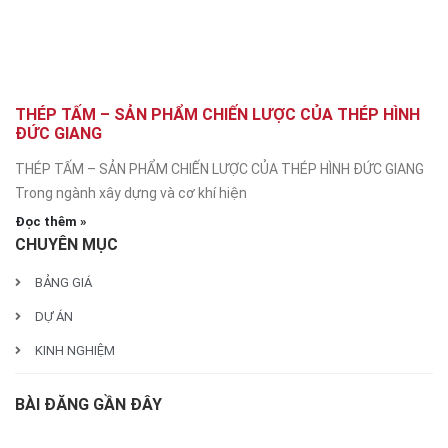
THÉP TẤM – SẢN PHẨM CHIẾN LƯỢC CỦA THÉP HÌNH
ĐỨC GIANG
THÉP TẤM – SẢN PHẨM CHIẾN LƯỢC CỦA THÉP HÌNH ĐỨC GIANG
Trong ngành xây dựng và cơ khí hiện
Đọc thêm »
CHUYÊN MỤC
BẢNG GIÁ
DỰ ÁN
KINH NGHIỆM
BÀI ĐĂNG GẦN ĐÂY