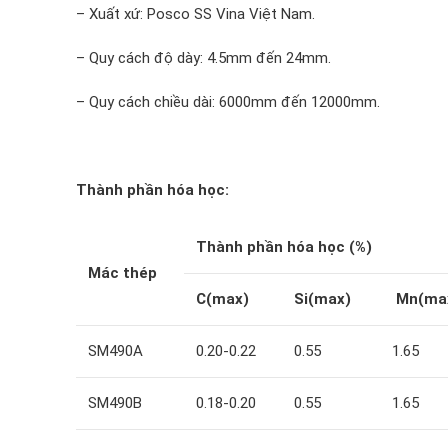
– Xuất xứ: Posco SS Vina Việt Nam.
– Quy cách độ dày: 4.5mm đến 24mm.
– Quy cách chiều dài: 6000mm đến 12000mm.
Thành phần hóa học:
Thành phần hóa học (%)
Mác thép
C(max)
Si(max)
Mn(ma
SM490A
0.20-0.22
0.55
1.65
SM490B
0.18-0.20
0.55
1.65