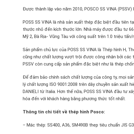
Được thành lập vào năm 2010, POSCO SS VINA (PSSV) là
POSS SS VINA là nhà sản xuất thép đặc biệt đầu tiên tạ
thước nhỏ đến kích thước lớn. Nhà máy được đầu tư 665
Mỹ 2, Bà Rịa- Vũng Tàu với công suất trên 1.0 triệu tấn
Sản phẩm chủ lực của POSS SS VINA là Thép hình H, Thé
cũng như chất lượng vượt trội được công nhận bởi các
PSSV còn cung cấp sản phẩm đặc biệt như là thép chố
Để đảm bảo chính sách chất lượng của công ty, mọi sả
lý chất lượng ISO 9001:2008 trên dây chuyền sản xuất hi
DANIELI từ Italia. Hơn thế nữa, POSS SS VINA đầu tư x
hóa đến với khách hàng bằng phương thức tốt nhất.
Thông tin chi tiết về thép hình Posco:
– Mác thép: SS400, A36, SM490B thep tiêu chuẩn JIS G3