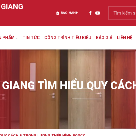
 GIANG
BẢO HÀNH
N PHẨM
TIN TỨC
CÔNG TRÌNH TIÊU BIỂU
BÁO GIÁ
LIÊN HỆ
 GIANG TÌM HIỂU QUY CÁ
 QUY CÁCH & TRỌNG LƯỢNG THÉP HÌNH POSCO