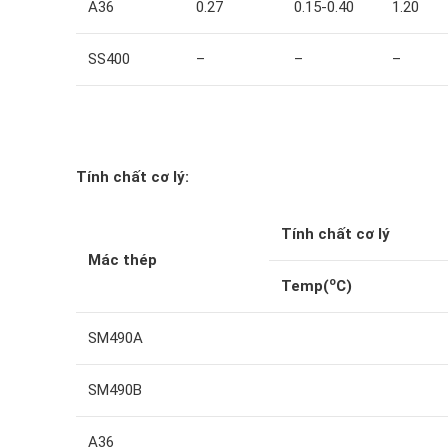
A36
0.27
0.15-0.40
1.20
SS400
–
–
–
Tính chất cơ lý:
Tính chất cơ lý
Mác thép
o
Temp(
C)
SM490A
SM490B
A36