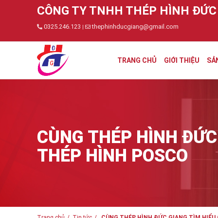
CÔNG TY TNHH THÉP HÌNH ĐỨC
0325.246.123
thephinhducgiang@gmail.com
|
TRANG CHỦ
GIỚI THIỆU
SẢ
CÙNG THÉP HÌNH ĐỨC
THÉP HÌNH POSCO
Trang chủ
Tin tức
CÙNG THÉP HÌNH ĐỨC GIANG TÌM HIỂU