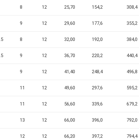
8
12
25,70
154,2
308,4
9
12
29,60
177,6
355,2
.5
8
12
32,00
192,0
384,0
.5
9
12
36,70
220,2
440,4
9
12
41,40
248,4
496,8
11
12
49,60
297,6
595,2
11
12
56,60
339,6
679,2
13
12
66,00
396,0
792,0
12
12
66,20
397,2
794,4