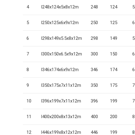
4
I248x124x5x8x12m
248
124
5
5
I250x125x6x9x12m
250
125
6
6
I298x149x5.5x8x12m
298
149
5
7
I300x150x6.5x9x12m
300
150
6
8
I346x174x6x9x12m
346
174
6
9
I350x175x7x11x12m
350
175
7
10
I396x199x7x11x12m
396
199
7
11
I400x200x8x13x12m
400
200
8
12
I446x199x8x12x12m
446
199
8