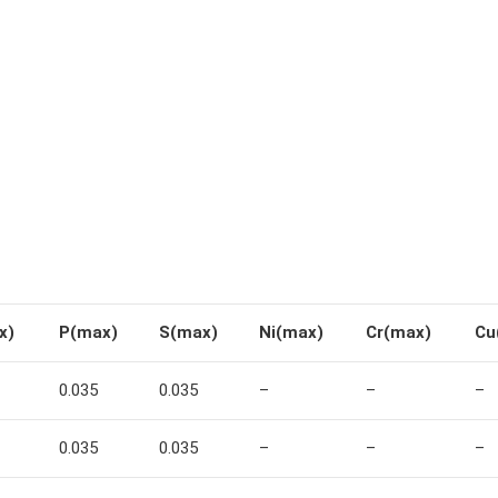
x)
P(max)
S(max)
Ni(max)
Cr(max)
Cu
0.035
0.035
–
–
–
0.035
0.035
–
–
–