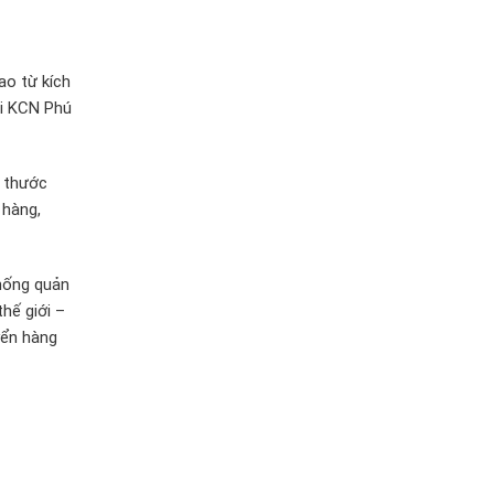
ao từ kích
ại KCN Phú
h thước
 hàng,
hống quản
hế giới –
yển hàng