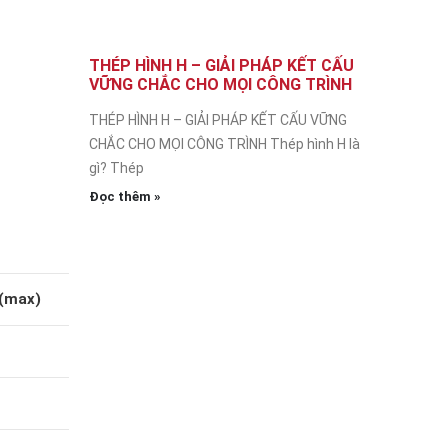
THÉP HÌNH H – GIẢI PHÁP KẾT CẤU
VỮNG CHẮC CHO MỌI CÔNG TRÌNH
THÉP HÌNH H – GIẢI PHÁP KẾT CẤU VỮNG
CHẮC CHO MỌI CÔNG TRÌNH Thép hình H là
gì? Thép
Đọc thêm »
(max)