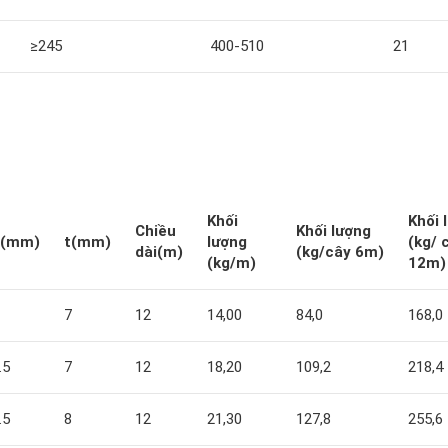
≥245
400-510
21
Khối
Khối 
Chiều
Khối lượng
d(mm)
t(mm)
lượng
(kg/ 
dài(m)
(kg/cây 6m)
(kg/m)
12m)
7
12
14,00
84,0
168,0
.5
7
12
18,20
109,2
218,4
.5
8
12
21,30
127,8
255,6