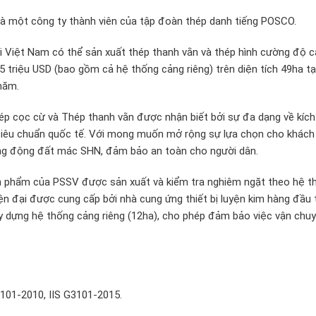
 một công ty thành viên của tập đoàn thép danh tiếng POSCO.
i Việt Nam có thể sản xuất thép thanh vằn và thép hình cường độ c
 triệu USD (bao gồm cả hệ thống cảng riêng) trên diện tích 49ha t
/năm.
p cọc cừ và Thép thanh vằn được nhận biết bởi sự đa dạng về kíc
 tiêu chuẩn quốc tế. Với mong muốn mở rộng sự lựa chọn cho khách
ng động đất mác SHN, đảm bảo an toàn cho người dân.
n phẩm của PSSV được sản xuất và kiểm tra nghiêm ngặt theo hệ t
ện đại được cung cấp bởi nhà cung ứng thiết bị luyện kim hàng đầu t
ây dựng hệ thống cảng riêng (12ha), cho phép đảm bảo việc vận chu
101-2010, IIS G3101-2015.