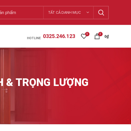
TẤT CẢ DANH MỤC
0
0
0325.246.123
0
₫
HOTLINE
CH & TRỌNG LƯỢNG