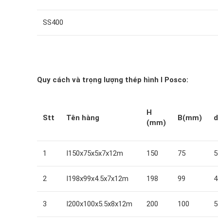
SS400
Quy cách và trọng lượng thép hình I Posco:
H
Stt
Tên hàng
B(mm)
(mm)
1
I150x75x5x7x12m
150
75
5
2
I198x99x4.5x7x12m
198
99
4
3
I200x100x5.5x8x12m
200
100
5