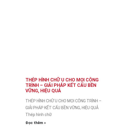
THÉP HÌNH CHỮ U CHO MỌI CÔNG
TRÌNH – GIẢI PHÁP KẾT CẤU BỀN
VỮNG, HIỆU QUẢ
THÉP HÌNH CHỮ U CHO MỌI CÔNG TRÌNH –
GIẢI PHÁP KẾT CẤU BỀN VỮNG, HIỆU QUẢ
Thép hình chữ
Đọc thêm »