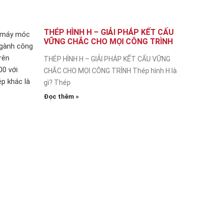
THÉP HÌNH H – GIẢI PHÁP KẾT CẤU
t máy móc
VỮNG CHẮC CHO MỌI CÔNG TRÌNH
ngành công
rên
THÉP HÌNH H – GIẢI PHÁP KẾT CẤU VỮNG
00 với
CHẮC CHO MỌI CÔNG TRÌNH Thép hình H là
p khác là
gì? Thép
Đọc thêm »