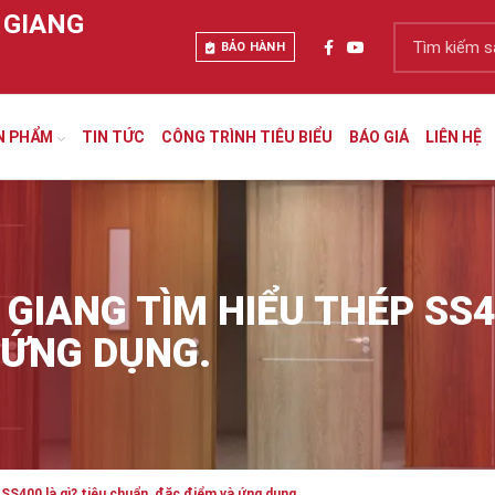
 GIANG
BẢO HÀNH
N PHẨM
TIN TỨC
CÔNG TRÌNH TIÊU BIỂU
BÁO GIÁ
LIÊN HỆ
GIANG TÌM HIỂU THÉP SS40
 ỨNG DỤNG.
S400 là gì? tiêu chuẩn, đặc điểm và ứng dụng.