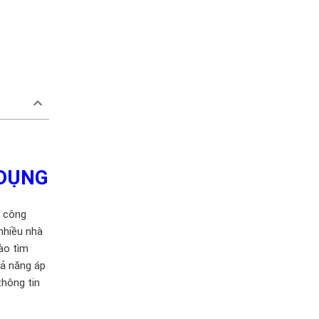
 DỤNG
h công
 nhiều nhà
vào tìm
hả năng áp
thông tin