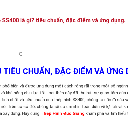
 SS400 là gì? tiêu chuẩn, đặc điểm và ứng dụng.
ỂU TIÊU CHUẨN, ĐẶC ĐIỂM VÀ ỨNG
nh phổ biến và được ứng dụng một cách rộng rãi trong một số ngàn
o và khả năng chịu lực tốt, loại thép này đã thu hút sự quan tâm của
ề tính chất và tiêu chuẩn của thép hình SS400, chúng ta cần đi sâu 
ó. Trên cơ sở đó, chúng ta sẽ có cái nhìn toàn diện về lợi ích và k
và xây dựng. Hãy cùng
Thép Hình Đức Giang
khám phá và tìm hiểu 