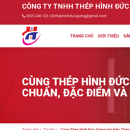
CÔNG TY TNHH THÉP HÌNH ĐỨC
0325.246.123
thephinhducgiang@gmail.com
|
TRANG CHỦ
GIỚI THIỆU
SẢ
CÙNG THÉP HÌNH ĐỨC 
CHUẨN, ĐẶC ĐIỂM VÀ
Trang chủ
Tin tức
Cùng Thép Hình Đức Giang tìm hiểu Thép S