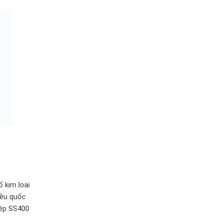
 kim loại
iều quốc
hép SS400