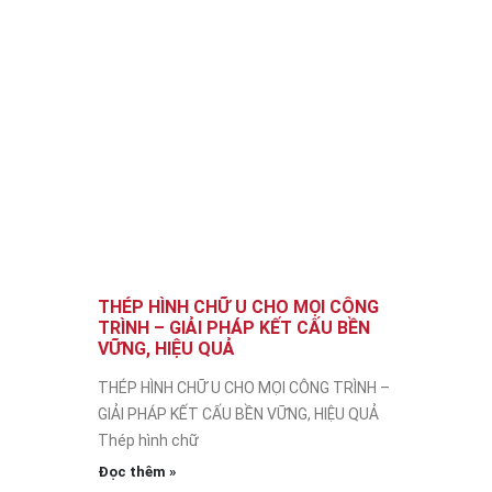
THÉP HÌNH CHỮ U CHO MỌI CÔNG
TRÌNH – GIẢI PHÁP KẾT CẤU BỀN
VỮNG, HIỆU QUẢ
THÉP HÌNH CHỮ U CHO MỌI CÔNG TRÌNH –
GIẢI PHÁP KẾT CẤU BỀN VỮNG, HIỆU QUẢ
Thép hình chữ
Đọc thêm »