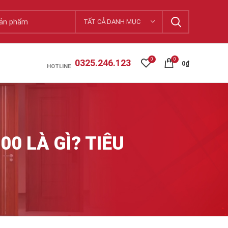
TẤT CẢ DANH MỤC
0
0
0325.246.123
0
₫
HOTLINE
0 LÀ GÌ? TIÊU