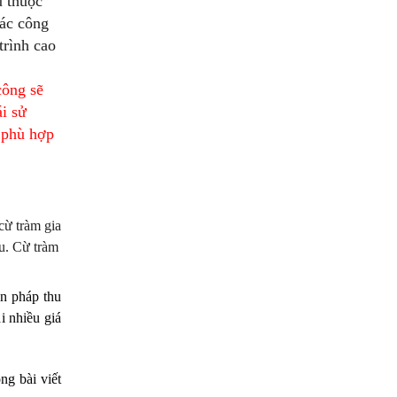
ụ thuộc
các công
trình cao
công sẽ
ái sử
ừ phù hợp
cừ tràm gia
ếu. Cừ tràm
n pháp thu
i nhiều giá
ng bài viết