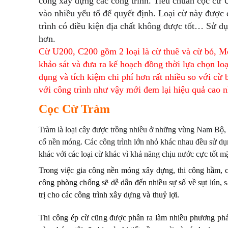
công xây dựng các công trình. Tiêu chuẩn cọc cừ 
vào nhiều yếu tố để quyết định. Loại cừ này được 
trình có điều kiện địa chất không được tốt… Sử dụ
hơn.
Cừ U200, C200 gồm 2 loại là cừ thuê và cừ bỏ, Mỗi
khảo sát và đưa ra kế hoạch đồng thời lựa chọn loạ
dụng và tích kiệm chi phí hơn rất nhiều so với cừ
với công trình như vậy mới đem lại hiệu quả cao n
Cọc Cừ Tràm
Tràm là loại cây được trồng nhiều ở những vùng Nam Bộ, lợ
cố nền móng. Các công trình lớn nhỏ khác nhau đều sử dụng
khác với các loại cừ khác vì khả năng chịu nước cực tốt m
Trong việc gia công nền móng xây dựng, thi công hầm, 
công phòng chống sẽ dễ dẫn đến nhiều sự số về sụt lún, s
trị cho các công trình xây dựng và thuỷ lợi.
Thi công ép cừ cũng được phân ra làm nhiều phương pháp