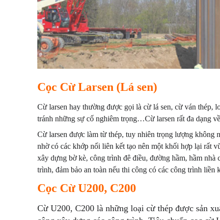
Cọc Cừ Larsen (Lá sen)
Cừ larsen hay thường được gọi là cừ lá sen, cừ ván thép, 
tránh những sự cố nghiêm trọng…Cừ larsen rất đa dạng về
Cừ larsen được làm từ thép, tuy nhiên trọng lượng không n
nhờ có các khớp nối liên kết tạo nên một khối hợp lại rất
xây dựng bờ kè, công trình đê điều, đường hầm, hầm nhà c
trình, đảm bảo an toàn nếu thi công có các công trình liền 
Cọc Cừ U200, C200
Cừ U200, C200 là những loại cừ thép được sản xuất