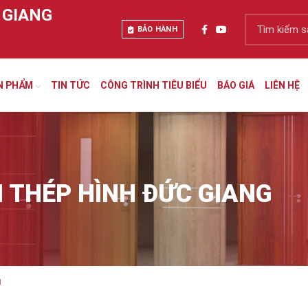
 GIANG
BẢO HÀNH
N PHẨM
TIN TỨC
CÔNG TRÌNH TIÊU BIỂU
BÁO GIÁ
LIÊN HỆ
I THÉP HÌNH ĐỨC GIANG
g