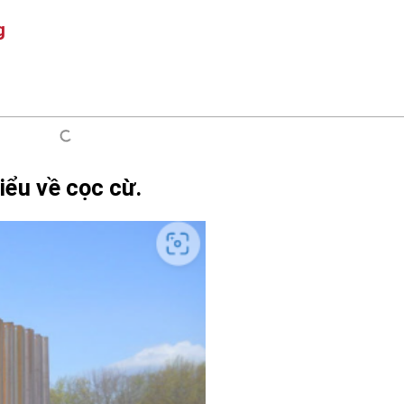
g
iểu về cọc cừ.