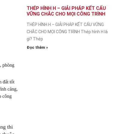
THÉP HÌNH H – GIẢI PHÁP KẾT CẤU
VỮNG CHẮC CHO MỌI CÔNG TRÌNH
THÉP HÌNH H – GIẢI PHÁP KẾT CẤU VỮNG
CHẮC CHO MỌI CÔNG TRÌNH Thép hình H là
gì? Thép
Đọc thêm »
p, phòng
 đất tốt
rình cảng,
o công
ng thi