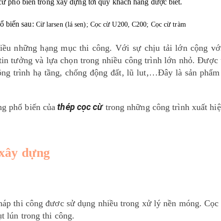
c cừ phổ biến trong xây dựng tới quý khách hàng được biết.
ổ biến sau:
Cừ larsen (lá sen); Cọc cừ U200, C200; Cọc cừ tràm
iều những hạng mục thi công. Với sự chịu tải lớn cộng vớ
 tin tưởng và lựa chọn trong nhiều công trình lớn nhỏ. Đượ
ng trình hạ tầng, chống động đất, lũ lut,…Đây là sản phẩm
thép cọc cừ
ng phổ biến của
trong những công trình xuất hi
 xây dựng
pháp thi công đươc sử dụng nhiều trong xử lý nền móng. Cọc
t lún trong thi công.