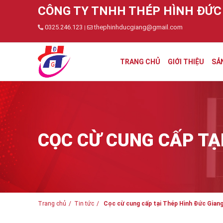
CÔNG TY TNHH THÉP HÌNH ĐỨC
0325.246.123
thephinhducgiang@gmail.com
|
TRANG CHỦ
GIỚI THIỆU
SẢ
CỌC CỪ CUNG CẤP TẠ
Trang chủ
Tin tức
Cọc cừ cung cấp tại Thép Hình Đức Gian