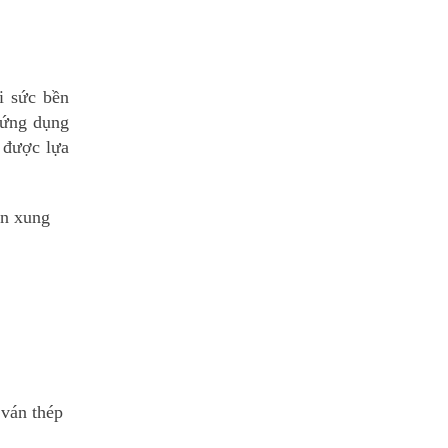
i sức bền
c ứng dụng
 được lựa
ện xung
 ván thép