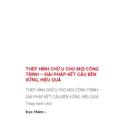
THÉP HÌNH CHỮ U CHO MỌI CÔNG
TRÌNH – GIẢI PHÁP KẾT CẤU BỀN
VỮNG, HIỆU QUẢ
THÉP HÌNH CHỮ U CHO MỌI CÔNG TRÌNH –
GIẢI PHÁP KẾT CẤU BỀN VỮNG, HIỆU QUẢ
Thép hình chữ
Đọc thêm »