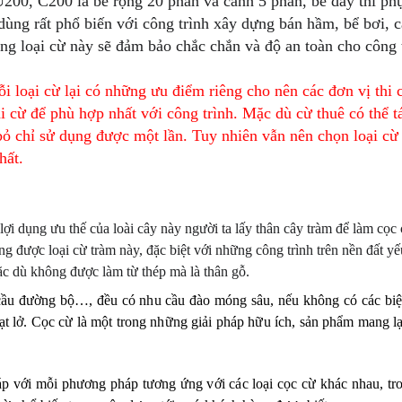
U200, C200 là bề rộng 20 phân và cánh 5 phân, bề dày thì ph
dùng rất phổ biến với công trình xây dựng bán hầm, bể bơi, 
ng loại cừ này sẽ đảm bảo chắc chắn và độ an toàn cho công 
 loại cừ lại có những ưu điểm riêng cho nên các đơn vị thi 
i cừ để phù hợp nhất với công trình. Mặc dù cừ thuê có thể t
 bỏ chỉ sử dụng được một lần. Tuy nhiên vẫn nên chọn loại c
hất.
i dụng ưu thế của loài cây này người ta lấy thân cây tràm để làm cọc 
 được loại cừ tràm này, đặc biệt với những công trình trên nền đất y
ặc dù không được làm từ thép mà là thân gỗ.
cầu đường bộ…, đều có nhu cầu đào móng sâu, nếu không có các biệ
ạt lở. Cọc cừ là một trong những giải pháp hữu ích, sản phẩm mang lạ
 với mỗi phương pháp tương ứng với các loại cọc cừ khác nhau, tro