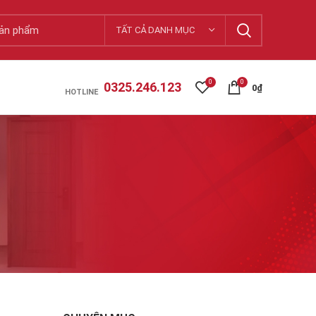
TẤT CẢ DANH MỤC
0
0
0325.246.123
0
₫
HOTLINE