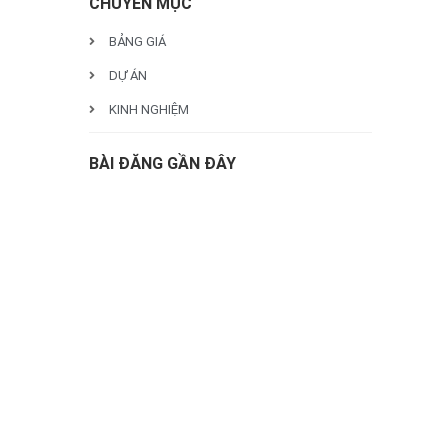
CHUYÊN MỤC
BẢNG GIÁ
DỰ ÁN
KINH NGHIỆM
BÀI ĐĂNG GẦN ĐÂY