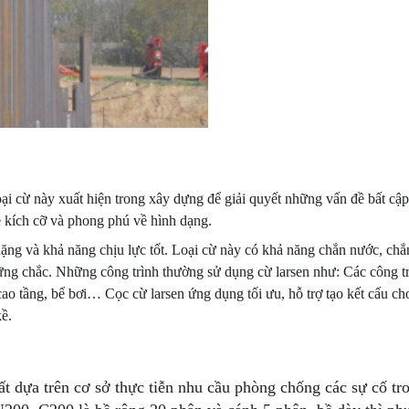
loại cừ này xuất hiện trong xây dựng để giải quyết những vấn đề bất cậ
 kích cỡ và phong phú về hình dạng.
ặng và khả năng chịu lực tốt. Loại cừ này có khả năng chắn nước, chắn
 vững chắc. Những công trình thường sử dụng cừ larsen như: Các công t
ao tầng, bể bơi… Cọc cừ larsen ứng dụng tối ưu, hỗ trợ tạo kết cấu ch
kề.
 dựa trên cơ sở thực tiễn nhu cầu phòng chống các sự cố tro