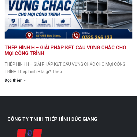
THÉP HÌNH H – GIẢI PHÁP KẾT CẤU VỮNG CHẮC CHO
MỌI CÔNG TRÌNH
THÉP HÌNH H – GIẢI PHÁP KẾT CẤU VỮNG CHẮC CHO MỌI CÔNG
TRÌNH Thép hình H là gì? Thép
Đọc thêm »
CÔNG TY TNHH THÉP HÌNH ĐỨC GIANG