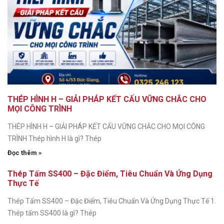
THÉP HÌNH H – GIẢI PHÁP KẾT CẤU VỮNG CHẮC CHO
MỌI CÔNG TRÌNH
THÉP HÌNH H – GIẢI PHÁP KẾT CẤU VỮNG CHẮC CHO MỌI CÔNG
TRÌNH Thép hình H là gì? Thép
Đọc thêm »
Thép Tấm SS400 – Đặc Điểm, Tiêu Chuẩn Và Ứng Dụng
Thực Tế
Thép Tấm SS400 – Đặc Điểm, Tiêu Chuẩn Và Ứng Dụng Thực Tế 1.
Thép tấm SS400 là gì? Thép