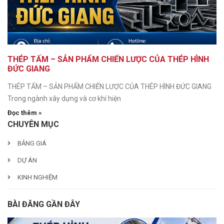
THÉP TẤM – SẢN PHẨM CHIẾN LƯỢC CỦA THÉP HÌNH
ĐỨC GIANG
THÉP TẤM – SẢN PHẨM CHIẾN LƯỢC CỦA THÉP HÌNH ĐỨC GIANG
Trong ngành xây dựng và cơ khí hiện
Đọc thêm »
CHUYÊN MỤC
BẢNG GIÁ
DỰ ÁN
KINH NGHIỆM
BÀI ĐĂNG GẦN ĐÂY