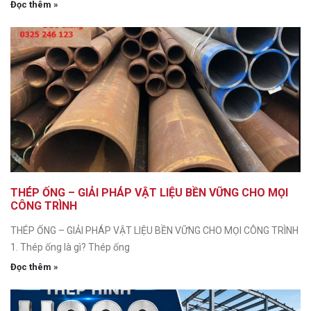
Đọc thêm »
THÉP ỐNG – GIẢI PHÁP VẬT LIỆU BỀN VỮNG CHO MỌI
CÔNG TRÌNH
THÉP ỐNG – GIẢI PHÁP VẬT LIỆU BỀN VỮNG CHO MỌI CÔNG TRÌNH
1. Thép ống là gì? Thép ống
Đọc thêm »