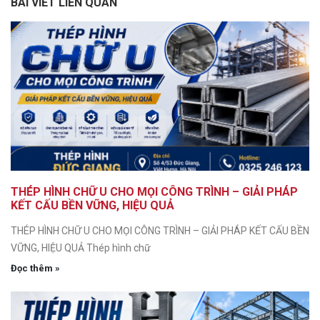
BÀI VIẾT LIÊN QUAN
THÉP HÌNH CHỮ U CHO MỌI CÔNG TRÌNH – GIẢI PHÁP
KẾT CẤU BỀN VỮNG, HIỆU QUẢ
THÉP HÌNH CHỮ U CHO MỌI CÔNG TRÌNH – GIẢI PHÁP KẾT CẤU BỀN
VỮNG, HIỆU QUẢ Thép hình chữ
Đọc thêm »