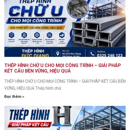
THÉP HÌNH CHỮ U CHO MỌI CÔNG TRÌNH – GIẢI PHÁP
KẾT CẤU BỀN VỮNG, HIỆU QUẢ
THÉP HÌNH CHỮ U CHO MỌI CÔNG TRÌNH – GIẢI PHÁP KẾT CẤU BỀN
VỮNG, HIỆU QUẢ Thép hình chữ
Đọc thêm »