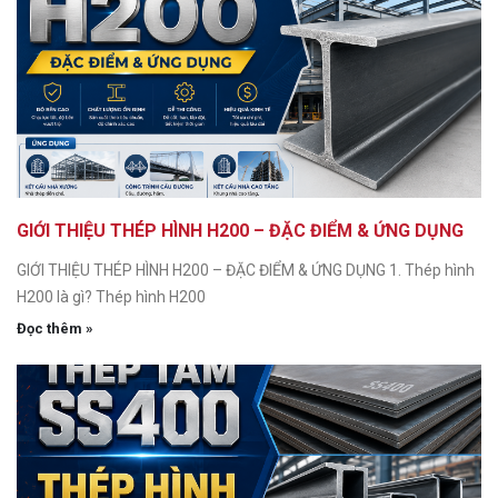
GIỚI THIỆU THÉP HÌNH H200 – ĐẶC ĐIỂM & ỨNG DỤNG
GIỚI THIỆU THÉP HÌNH H200 – ĐẶC ĐIỂM & ỨNG DỤNG 1. Thép hình
H200 là gì? Thép hình H200
Đọc thêm »