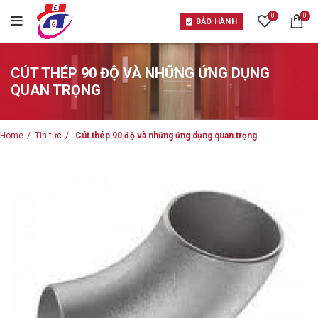
0
0
BẢO HÀNH
CÚT THÉP 90 ĐỘ VÀ NHỮNG ỨNG DỤNG
QUAN TRỌNG
Home
Tin tức
Cút thép 90 độ và những ứng dụng quan trọng