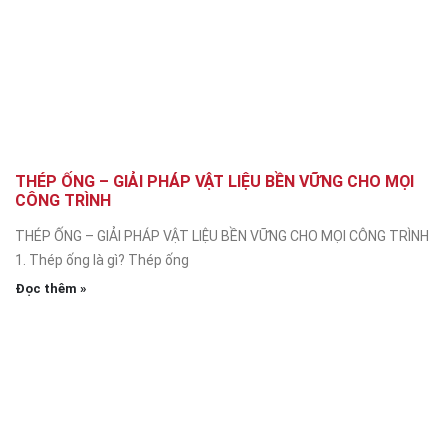
THÉP ỐNG – GIẢI PHÁP VẬT LIỆU BỀN VỮNG CHO MỌI
CÔNG TRÌNH
THÉP ỐNG – GIẢI PHÁP VẬT LIỆU BỀN VỮNG CHO MỌI CÔNG TRÌNH
1. Thép ống là gì? Thép ống
Đọc thêm »