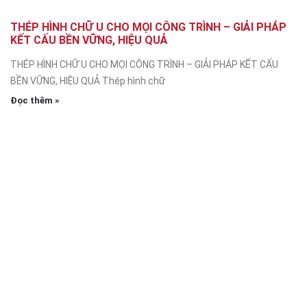
THÉP HÌNH CHỮ U CHO MỌI CÔNG TRÌNH – GIẢI PHÁP
KẾT CẤU BỀN VỮNG, HIỆU QUẢ
THÉP HÌNH CHỮ U CHO MỌI CÔNG TRÌNH – GIẢI PHÁP KẾT CẤU
BỀN VỮNG, HIỆU QUẢ Thép hình chữ
Đọc thêm »