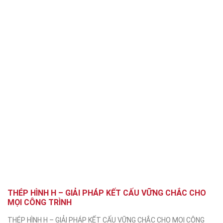
THÉP HÌNH H – GIẢI PHÁP KẾT CẤU VỮNG CHẮC CHO
MỌI CÔNG TRÌNH
THÉP HÌNH H – GIẢI PHÁP KẾT CẤU VỮNG CHẮC CHO MỌI CÔNG