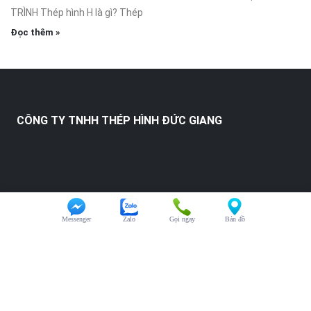
TRÌNH Thép hình H là gì? Thép
Đọc thêm »
CÔNG TY TNHH THÉP HÌNH ĐỨC GIANG
Messenger
Zalo
Gọi ngay
Bản đồ
HỖ TRỢ KHÁCH HÀNG
Chăm sóc khách hàng:
0325.246.123
Đại diện kinh doanh:
0325.246.123