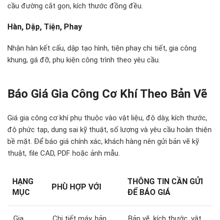
cầu đường cắt gọn, kích thước đồng đều.
Hàn, Dập, Tiện, Phay
Nhận hàn kết cấu, dập tạo hình, tiện phay chi tiết, gia công
khung, gá đỡ, phụ kiện công trình theo yêu cầu.
Báo Giá Gia Công Cơ Khí Theo Bản Vẽ
Giá gia công cơ khí phụ thuộc vào vật liệu, độ dày, kích thước,
độ phức tạp, dung sai kỹ thuật, số lượng và yêu cầu hoàn thiện
bề mặt. Để báo giá chính xác, khách hàng nên gửi bản vẽ kỹ
thuật, file CAD, PDF hoặc ảnh mẫu.
HẠNG
THÔNG TIN CẦN GỬI
PHÙ HỢP VỚI
MỤC
ĐỂ BÁO GIÁ
Gia
Chi tiết máy, bản
Bản vẽ, kích thước, vật