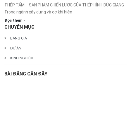
THÉP TẤM – SẢN PHẨM CHIẾN LƯỢC CỦA THÉP HÌNH ĐỨC GIANG
Trong ngành xây dựng và cơ khí hiện
Đọc thêm »
CHUYÊN MỤC
BẢNG GIÁ
DỰ ÁN
KINH NGHIỆM
BÀI ĐĂNG GẦN ĐÂY