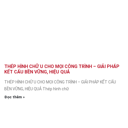
THÉP HÌNH CHỮ U CHO MỌI CÔNG TRÌNH – GIẢI PHÁP
KẾT CẤU BỀN VỮNG, HIỆU QUẢ
THÉP HÌNH CHỮ U CHO MỌI CÔNG TRÌNH – GIẢI PHÁP KẾT CẤU
BỀN VỮNG, HIỆU QUẢ Thép hình chữ
Đọc thêm »