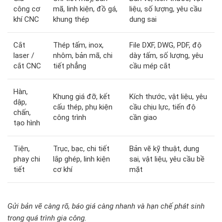
công cơ
mã, linh kiện, đồ gá,
liệu, số lượng, yêu cầu
khí CNC
khung thép
dung sai
Cắt
Thép tấm, inox,
File DXF, DWG, PDF, độ
laser /
nhôm, bản mã, chi
dày tấm, số lượng, yêu
cắt CNC
tiết phẳng
cầu mép cắt
Hàn,
Khung giá đỡ, kết
Kích thước, vật liệu, yêu
dập,
cấu thép, phụ kiện
cầu chịu lực, tiến độ
chấn,
công trình
cần giao
tạo hình
Tiện,
Trục, bạc, chi tiết
Bản vẽ kỹ thuật, dung
phay chi
lắp ghép, linh kiện
sai, vật liệu, yêu cầu bề
tiết
cơ khí
mặt
Gửi bản vẽ càng rõ, báo giá càng nhanh và hạn chế phát sinh
trong quá trình gia công.