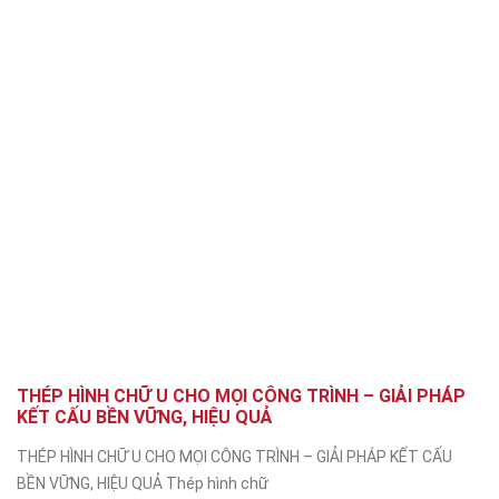
THÉP HÌNH CHỮ U CHO MỌI CÔNG TRÌNH – GIẢI PHÁP
KẾT CẤU BỀN VỮNG, HIỆU QUẢ
THÉP HÌNH CHỮ U CHO MỌI CÔNG TRÌNH – GIẢI PHÁP KẾT CẤU
BỀN VỮNG, HIỆU QUẢ Thép hình chữ