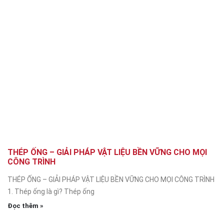
THÉP ỐNG – GIẢI PHÁP VẬT LIỆU BỀN VỮNG CHO MỌI
CÔNG TRÌNH
THÉP ỐNG – GIẢI PHÁP VẬT LIỆU BỀN VỮNG CHO MỌI CÔNG TRÌNH
1. Thép ống là gì? Thép ống
Đọc thêm »