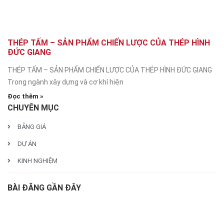
THÉP TẤM – SẢN PHẨM CHIẾN LƯỢC CỦA THÉP HÌNH
ĐỨC GIANG
THÉP TẤM – SẢN PHẨM CHIẾN LƯỢC CỦA THÉP HÌNH ĐỨC GIANG
Trong ngành xây dựng và cơ khí hiện
Đọc thêm »
CHUYÊN MỤC
BẢNG GIÁ
DỰ ÁN
KINH NGHIỆM
BÀI ĐĂNG GẦN ĐÂY