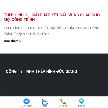
THÉP HÌNH H – GIẢI PHÁP KẾT CẤU VỮNG CHẮC CHO
MỌI CÔNG TRÌNH
THÉP HÌNH H – GIẢI PHÁP KẾT CẤU VỮNG CHẮC CHO MỌI CÔNG
TRÌNH Thép hình H là gì? Thép
Đọc thêm »
CÔNG TY TNHH THÉP HÌNH ĐỨC GIANG
Messenger
Zalo
Gọi ngay
Bản đồ