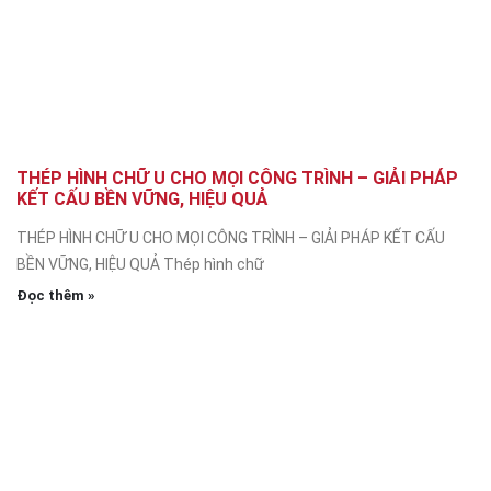
THÉP HÌNH CHỮ U CHO MỌI CÔNG TRÌNH – GIẢI PHÁP
KẾT CẤU BỀN VỮNG, HIỆU QUẢ
THÉP HÌNH CHỮ U CHO MỌI CÔNG TRÌNH – GIẢI PHÁP KẾT CẤU
BỀN VỮNG, HIỆU QUẢ Thép hình chữ
Đọc thêm »