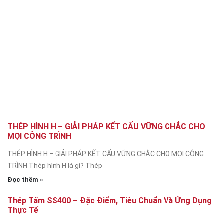
THÉP HÌNH H – GIẢI PHÁP KẾT CẤU VỮNG CHẮC CHO
MỌI CÔNG TRÌNH
THÉP HÌNH H – GIẢI PHÁP KẾT CẤU VỮNG CHẮC CHO MỌI CÔNG
TRÌNH Thép hình H là gì? Thép
Đọc thêm »
Thép Tấm SS400 – Đặc Điểm, Tiêu Chuẩn Và Ứng Dụng
Thực Tế