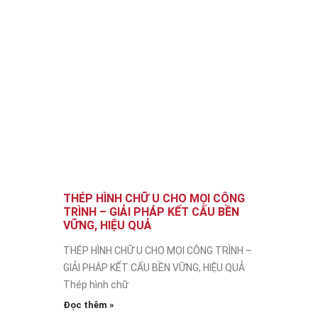
THÉP HÌNH CHỮ U CHO MỌI CÔNG
TRÌNH – GIẢI PHÁP KẾT CẤU BỀN
VỮNG, HIỆU QUẢ
THÉP HÌNH CHỮ U CHO MỌI CÔNG TRÌNH –
GIẢI PHÁP KẾT CẤU BỀN VỮNG, HIỆU QUẢ
Thép hình chữ
Đọc thêm »