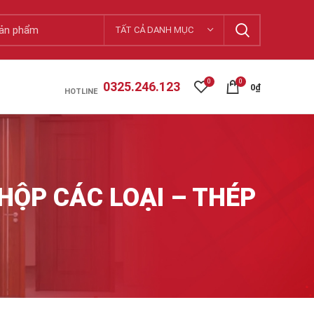
TẤT CẢ DANH MỤC
0
0
0325.246.123
0
₫
HOTLINE
HỘP CÁC LOẠI – THÉP