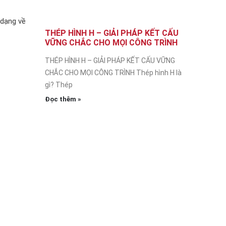
 dạng về
THÉP HÌNH H – GIẢI PHÁP KẾT CẤU
VỮNG CHẮC CHO MỌI CÔNG TRÌNH
THÉP HÌNH H – GIẢI PHÁP KẾT CẤU VỮNG
CHẮC CHO MỌI CÔNG TRÌNH Thép hình H là
gì? Thép
Đọc thêm »