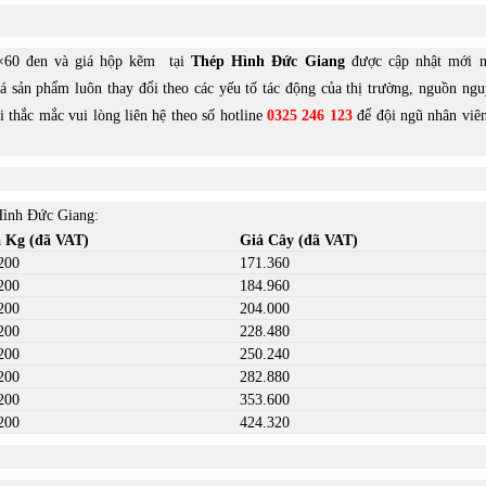
0×60 đen và giá hộp kẽm tại
Thép Hình Đức Giang
được cập nhật mới n
á sản phẩm luôn thay đổi theo các yếu tố tác động của thị trường, nguồn ngu
 thắc mắc vui lòng liên hệ theo số hotline
0325 246 123
để đội ngũ nhân viê
Hình Đức Giang:
 Kg (đã VAT)
Giá Cây (đã VAT)
200
171.360
200
184.960
200
204.000
200
228.480
200
250.240
200
282.880
200
353.600
200
424.320