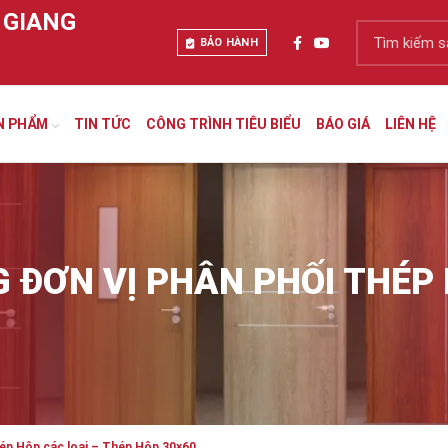
 GIANG
BẢO HÀNH
N PHẨM
TIN TỨC
CÔNG TRÌNH TIÊU BIỂU
BÁO GIÁ
LIÊN HỆ
 ĐƠN VỊ PHÂN PHỐI THÉP 
ép Hộp các loại – Thép Hộp 30×60