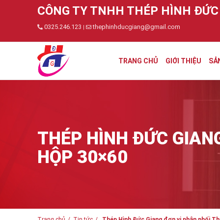
CÔNG TY TNHH THÉP HÌNH ĐỨC
0325.246.123
thephinhducgiang@gmail.com
|
TRANG CHỦ
GIỚI THIỆU
SẢ
THÉP HÌNH ĐỨC GIANG
HỘP 30×60
Trang chủ
Tin tức
Thép Hình Đức Giang đơn vị phân phối Th