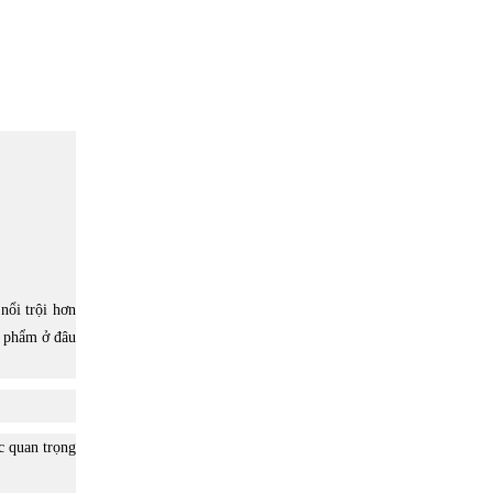
nổi trội hơn
n phẩm ở đâu
c quan trọng