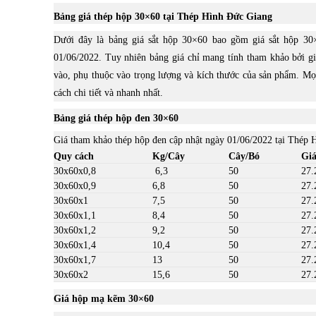
Bảng giá thép hộp 30×60 tại Thép Hình Đức Giang
Dưới đây là bảng giá sắt hộp 30×60 bao gồm giá sắt hộp 3
01/06/2022. Tuy nhiên bảng giá chỉ mang tính tham khảo bởi gi
vào, phụ thuộc vào trọng lượng và kích thước của sản phẩm. Mọi
cách chi tiết và nhanh nhất.
Bảng giá thép hộp đen 30×60
Giá tham khảo thép hộp đen cập nhật ngày 01/06/2022 tại Thép 
Quy cách
Kg/Cây
Cây/Bó
Giá
30x60x0,8
6,3
50
27.
30x60x0,9
6,8
50
27.
30x60x1
7,5
50
27.
30x60x1,1
8,4
50
27.
30x60x1,2
9,2
50
27.
30x60x1,4
10,4
50
27.
30x60x1,7
13
50
27.
30x60x2
15,6
50
27.
Giá hộp mạ kẽm 30×60