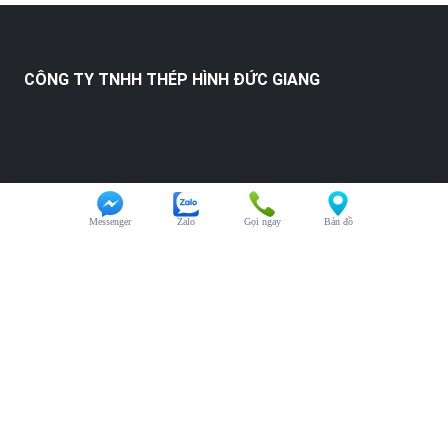
CÔNG TY TNHH THÉP HÌNH ĐỨC GIANG
Messenger
Zalo
Gọi ngay
Bản đồ
HỖ TRỢ KHÁCH HÀNG
Chăm sóc khách hàng:
0325.246.123
Đại diện kinh doanh:
0325.246.123
Hỗ trợ kỹ thuật:
0325.246.123
Văn phòng:
0325.246.123