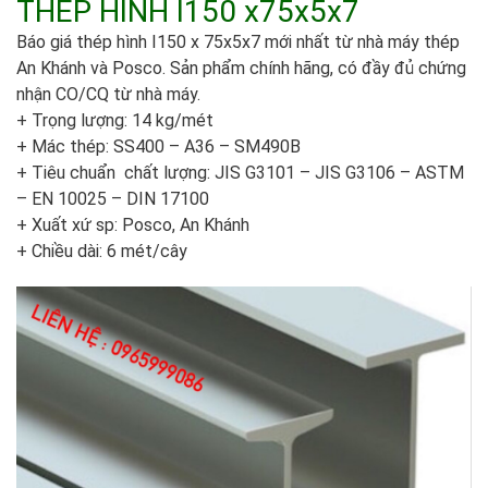
THÉP HÌNH I150 x75x5x7
Báo giá thép hình I150 x 75x5x7 mới nhất từ nhà máy thép
An Khánh và Posco. Sản phẩm chính hãng, có đầy đủ chứng
nhận CO/CQ từ nhà máy.
+ Trọng lượng: 14 kg/mét
+ Mác thép: SS400 – A36 – SM490B
+ Tiêu chuẩn chất lượng: JIS G3101 – JIS G3106 – ASTM
– EN 10025 – DIN 17100
+ Xuất xứ sp: Posco, An Khánh
+ Chiều dài: 6 mét/cây