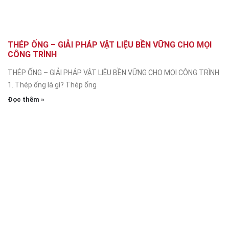
THÉP ỐNG – GIẢI PHÁP VẬT LIỆU BỀN VỮNG CHO MỌI
CÔNG TRÌNH
THÉP ỐNG – GIẢI PHÁP VẬT LIỆU BỀN VỮNG CHO MỌI CÔNG TRÌNH
1. Thép ống là gì? Thép ống
Đọc thêm »