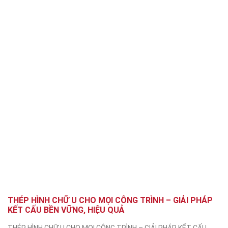
THÉP HÌNH CHỮ U CHO MỌI CÔNG TRÌNH – GIẢI PHÁP
KẾT CẤU BỀN VỮNG, HIỆU QUẢ
THÉP HÌNH CHỮ U CHO MỌI CÔNG TRÌNH – GIẢI PHÁP KẾT CẤU