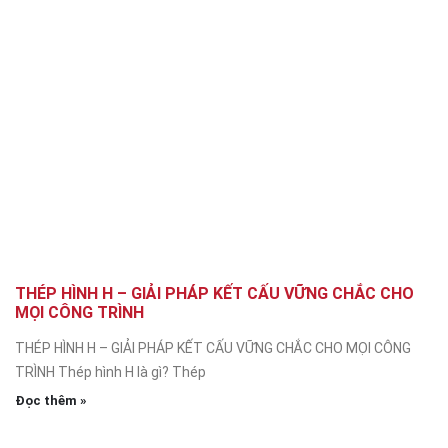
THÉP HÌNH H – GIẢI PHÁP KẾT CẤU VỮNG CHẮC CHO
MỌI CÔNG TRÌNH
THÉP HÌNH H – GIẢI PHÁP KẾT CẤU VỮNG CHẮC CHO MỌI CÔNG
TRÌNH Thép hình H là gì? Thép
Đọc thêm »