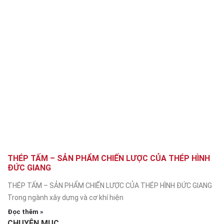
THÉP TẤM – SẢN PHẨM CHIẾN LƯỢC CỦA THÉP HÌNH
ĐỨC GIANG
THÉP TẤM – SẢN PHẨM CHIẾN LƯỢC CỦA THÉP HÌNH ĐỨC GIANG
Trong ngành xây dựng và cơ khí hiện
Đọc thêm »
CHUYÊN MỤC