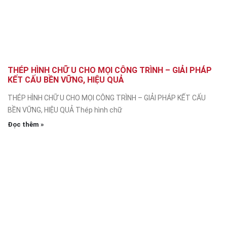
THÉP HÌNH CHỮ U CHO MỌI CÔNG TRÌNH – GIẢI PHÁP
KẾT CẤU BỀN VỮNG, HIỆU QUẢ
THÉP HÌNH CHỮ U CHO MỌI CÔNG TRÌNH – GIẢI PHÁP KẾT CẤU
BỀN VỮNG, HIỆU QUẢ Thép hình chữ
Đọc thêm »