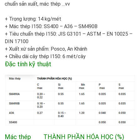
chuẩn sản xuất, mác thép …vv
+ Trọng lượng: 14 kg/mét
+ Mác thép I150: SS400 – A36 – SM490B
+ Tiêu chuẩn thép I150: JIS G3101 – ASTM – EN 10025 –
DIN 17100
+ Xuất xứ sản phẩm: Posco, An Khánh
+ Chiều dài cây thép I150: 6 mét/cây
Đặc tính kỹ thuật
Mác thép THÀNH PHẦN HÓA HỌC (%)