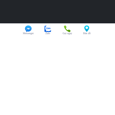
Messenger
Zalo
Gọi ngay
Bản đồ
HỖ TRỢ KHÁCH HÀNG
Chăm sóc khách hàng:
0325.246.123
Đại diện kinh doanh:
0325.246.123
Hỗ trợ kỹ thuật:
0325.246.123
Văn phòng:
0325.246.123