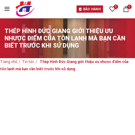
0
0
BẢO HÀNH
THÉP HÌNH ĐỨC GIANG GIỚI THIỆU ƯU
NHƯỢC ĐIỂM CỦA TÔN LẠNH MÀ BẠN CẦN
BIẾT TRƯỚC KHI SỬ DỤNG
Trang chủ
Tin tức
Thép Hình Đức Giang giới thiệu ưu nhược điểm của
tôn lạnh mà bạn cần biết trước khi sử dụng