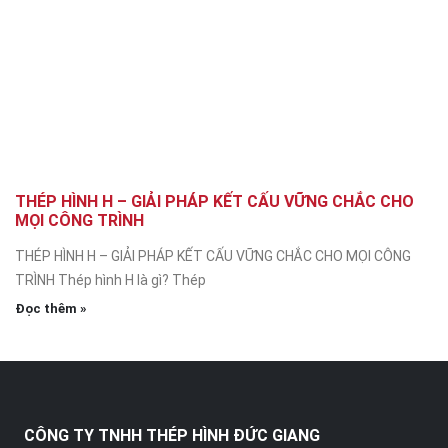
THÉP HÌNH H – GIẢI PHÁP KẾT CẤU VỮNG CHẮC CHO
MỌI CÔNG TRÌNH
THÉP HÌNH H – GIẢI PHÁP KẾT CẤU VỮNG CHẮC CHO MỌI CÔNG
TRÌNH Thép hình H là gì? Thép
Đọc thêm »
CÔNG TY TNHH THÉP HÌNH ĐỨC GIANG