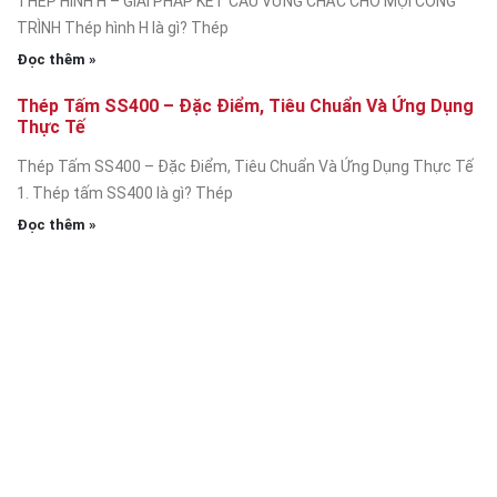
THÉP HÌNH H – GIẢI PHÁP KẾT CẤU VỮNG CHẮC CHO MỌI CÔNG
TRÌNH Thép hình H là gì? Thép
Đọc thêm »
Thép Tấm SS400 – Đặc Điểm, Tiêu Chuẩn Và Ứng Dụng
Thực Tế
Thép Tấm SS400 – Đặc Điểm, Tiêu Chuẩn Và Ứng Dụng Thực Tế
1. Thép tấm SS400 là gì? Thép
Đọc thêm »