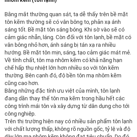
Bằng mắt thường quan sát, ta dễ thấy trên bề mặt
tôn kẽm thường sẽ có vân bông to, phản xạ ánh
sáng tốt. Bề mặt tôn sáng bóng. Khi sờ vào sẽ có
cảm giác nhẵn, láng. Còn đối với tôn lạnh, bề mặt có
vân bông nhỏ hơn, ánh sáng bị tán xạ ra nhiều
hướng. Bề mặt tôn mịn, sáng, tạo cảm giác mát mẻ.
Về tính chất, tôn mạ nhôm kẽm có khả năng hạn
chế hấp thụ nhiệt lớn hơn nhiều so với tôn kẽm
thường. Bên cạnh đó, độ bền tôn mạ nhôm kẽm
cũng cao hơn.
Bằng những đặc tính ưu việt của mình, tôn lạnh
đang dần thay thế tôn mạ kẽm trong hầu hết các
công trình mái tôn và xây dựng từ dân dụng cho tới
công nghiệp.
Trên thị trường hiện nay có nhiều sản phẩm tôn lạnh
với chất lượng thấp, không rõ nguồn gốc, tỷ lệ và độ
dày lớp mạ nhôm kẽm không đạt tiêu chuẩn. Do đó