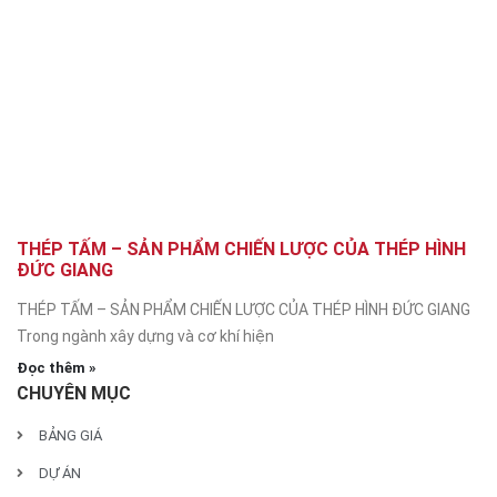
THÉP TẤM – SẢN PHẨM CHIẾN LƯỢC CỦA THÉP HÌNH
ĐỨC GIANG
THÉP TẤM – SẢN PHẨM CHIẾN LƯỢC CỦA THÉP HÌNH ĐỨC GIANG
Trong ngành xây dựng và cơ khí hiện
Đọc thêm »
CHUYÊN MỤC
BẢNG GIÁ
DỰ ÁN