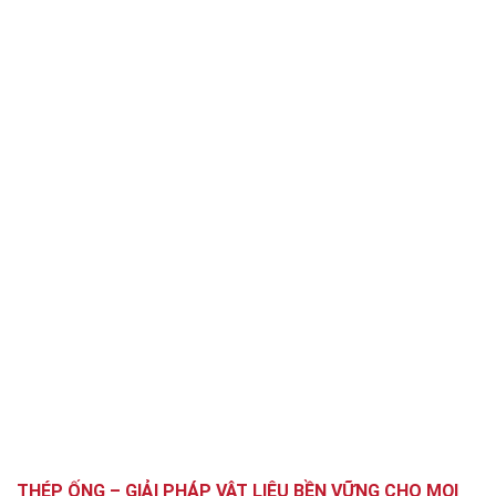
THÉP ỐNG – GIẢI PHÁP VẬT LIỆU BỀN VỮNG CHO MỌI