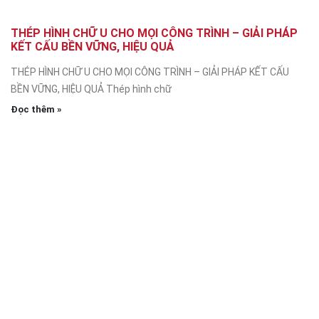
THÉP HÌNH CHỮ U CHO MỌI CÔNG TRÌNH – GIẢI PHÁP
KẾT CẤU BỀN VỮNG, HIỆU QUẢ
THÉP HÌNH CHỮ U CHO MỌI CÔNG TRÌNH – GIẢI PHÁP KẾT CẤU
BỀN VỮNG, HIỆU QUẢ Thép hình chữ
Đọc thêm »