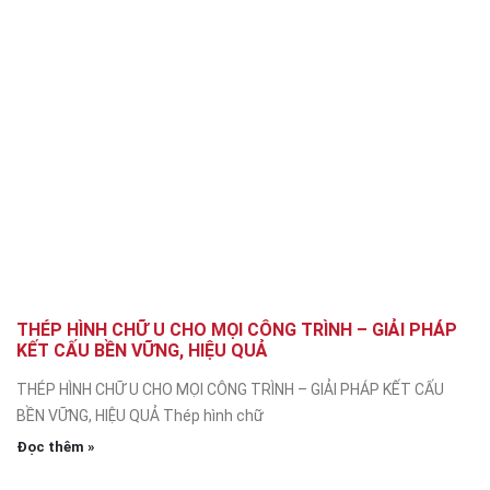
THÉP HÌNH CHỮ U CHO MỌI CÔNG TRÌNH – GIẢI PHÁP
KẾT CẤU BỀN VỮNG, HIỆU QUẢ
THÉP HÌNH CHỮ U CHO MỌI CÔNG TRÌNH – GIẢI PHÁP KẾT CẤU
BỀN VỮNG, HIỆU QUẢ Thép hình chữ
Đọc thêm »