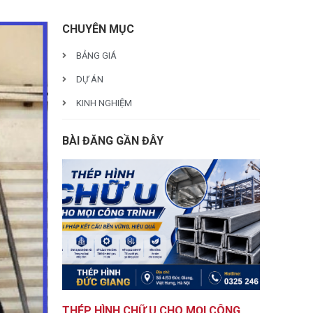
CHUYÊN MỤC
BẢNG GIÁ
DỰ ÁN
KINH NGHIỆM
BÀI ĐĂNG GẦN ĐÂY
THÉP HÌNH CHỮ U CHO MỌI CÔNG