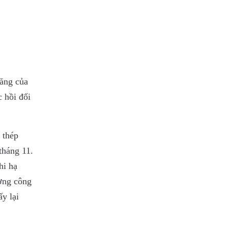
tăng của
 hồi đối
 thép
tháng 11.
hi hạ
ường công
y lại