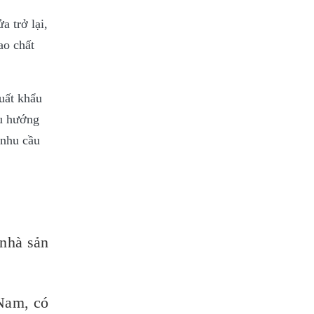
 trở lại,
ao chất
uất khẩu
xu hướng
 nhu cầu
 nhà sản
 Nam, có