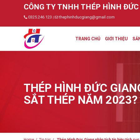
CÔNG TY TNHH THÉP HÌNH ĐỨC
0325.246.123
thephinhducgiang@gmail.com
|
TRANG CHỦ
GIỚI THIỆU
SẢ
THÉP HÌNH ĐỨC GIAN
SẮT THÉP NĂM 2023?
Home
Tin tức
Thép Hình Đức Giang phân tích tín hiệu tích cự