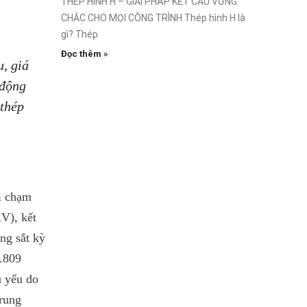
THÉP HÌNH H – GIẢI PHÁP KẾT CẤU VỮNG
CHẮC CHO MỌI CÔNG TRÌNH Thép hình H là
gì? Thép
Đọc thêm »
u, giá
 động
 thép
hi chạm
V), kết
ng sắt kỳ
.809
ủ yếu do
Trung