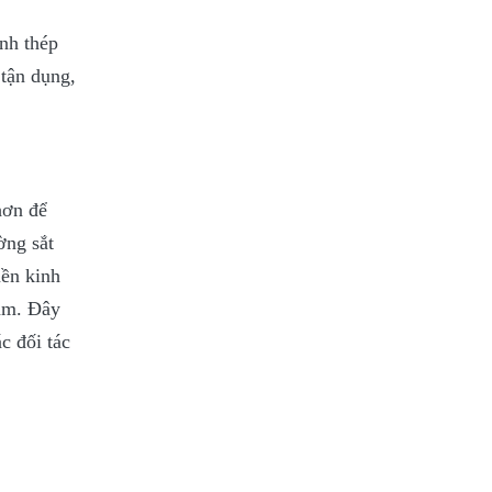
ành thép
 tận dụng,
hơn để
ờng sắt
nền kinh
Nam. Đây
c đối tác