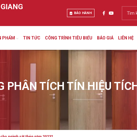
 GIANG
BẢO HÀNH
N PHẨM
TIN TỨC
CÔNG TRÌNH TIÊU BIỂU
BÁO GIÁ
LIÊN HỆ
G PHÂN TÍCH TÍN HIỆU TÍ
c cho ngành sắt thép năm 2023?