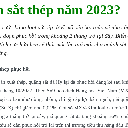
h sắt thép năm 2023?
 trước hàng loạt sức ép từ vĩ mô đến bài toán về nhu cầ
ai đoạn phục hồi trong khoảng 2 tháng trở lại đây. Biến
 tích cực hứa hẹn sẽ thổi một làn gió mới cho ngành sắt
êng.
thép phục hồi
ản xuất thép, quặng sắt đã lấy lại đà phục hồi đáng kể sau k
ối tháng 10/2022. Theo Sở Giao dịch Hàng hóa Việt Nam (MX
oại cơ bản như đồng, nhôm, chì gặp áp lực bán mạnh, giá quặ
e (SGX) chỉ giảm nhẹ 0,01%. Chỉ số MXV-Kim loại đạt mức 1
ng 2 tháng trở lại đây, giá quặng sắt đã tăng khoảng 36%, ch
ầu sẽ dần phục hồi trở lại trên thị trường tiêu thụ hàng đầu 