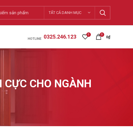
TẤT CẢ DANH MỤC
0
0
0325.246.123
0
₫
HOTLINE
CH CỰC CHO NGÀNH