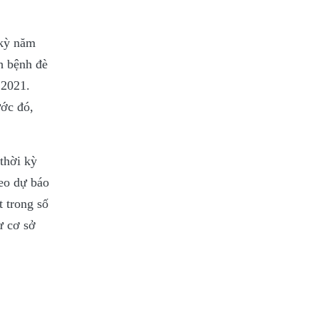
 kỳ năm
ch bệnh đè
 2021.
ước đó,
thời kỳ
heo dự báo
 trong số
ư cơ sở