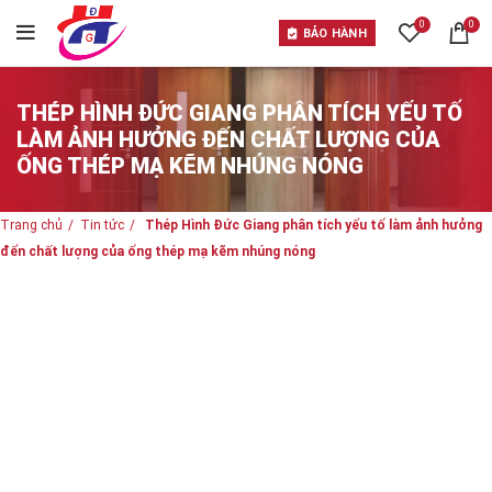
0
0
BẢO HÀNH
THÉP HÌNH ĐỨC GIANG PHÂN TÍCH YẾU TỐ
LÀM ẢNH HƯỞNG ĐẾN CHẤT LƯỢNG CỦA
ỐNG THÉP MẠ KẼM NHÚNG NÓNG
Trang chủ
Tin tức
Thép Hình Đức Giang phân tích yếu tố làm ảnh hưởng
đến chất lượng của ống thép mạ kẽm nhúng nóng