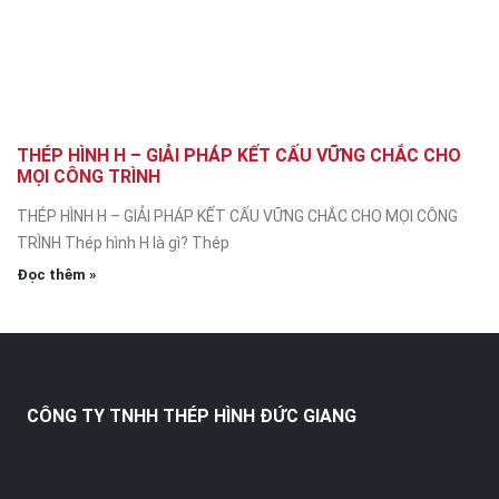
THÉP HÌNH H – GIẢI PHÁP KẾT CẤU VỮNG CHẮC CHO
MỌI CÔNG TRÌNH
THÉP HÌNH H – GIẢI PHÁP KẾT CẤU VỮNG CHẮC CHO MỌI CÔNG
TRÌNH Thép hình H là gì? Thép
Đọc thêm »
CÔNG TY TNHH THÉP HÌNH ĐỨC GIANG