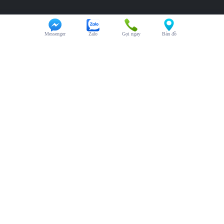
Messenger
Zalo
Gọi ngay
Bản đồ
HỖ TRỢ KHÁCH HÀNG
Chăm sóc khách hàng:
0325.246.123
Đại diện kinh doanh:
0325.246.123
Hỗ trợ kỹ thuật:
0325.246.123
Văn phòng:
0325.246.123
CHÍNH SÁCH CHUNG