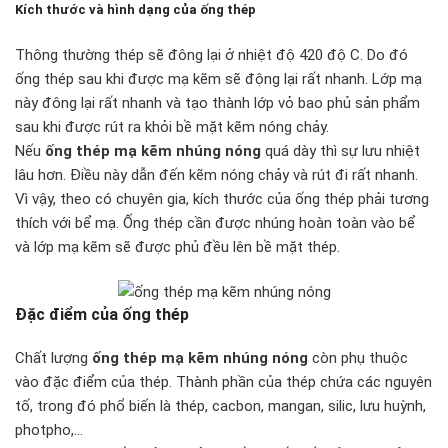
Kích thước và hình dạng của ống thép
Thông thường thép sẽ đông lại ở nhiệt độ 420 độ C. Do đó
ống thép sau khi được mạ kẽm sẽ động lại rất nhanh. Lớp mạ
này đông lại rất nhanh và tạo thành lớp vỏ bao phủ sản phẩm
sau khi được rút ra khỏi bề mặt kẽm nóng chảy.
Nếu
ống thép mạ kẽm nhúng nóng
quá dày thì sự lưu nhiệt
lâu hơn. Điều này dẫn đến kẽm nóng chảy và rút đi rất nhanh.
Vì vậy, theo có chuyên gia, kích thước của ống thép phải tương
thích với bể mạ. Ống thép cần được nhúng hoàn toàn vào bể
và lớp mạ kẽm sẽ được phủ đều lên bề mặt thép.
Đặc điểm của ống thép
Chất lượng
ống thép mạ kẽm nhúng nóng
còn phụ thuộc
vào đặc điểm của thép. Thành phần của thép chứa các nguyên
tố, trong đó phổ biến là thép, cacbon, mangan, silic, lưu huỳnh,
photpho,…