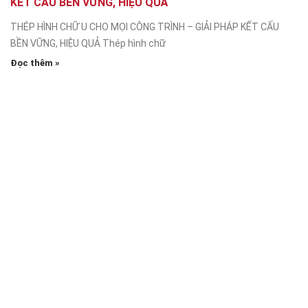
KẾT CẤU BỀN VỮNG, HIỆU QUẢ
THÉP HÌNH CHỮ U CHO MỌI CÔNG TRÌNH – GIẢI PHÁP KẾT CẤU
BỀN VỮNG, HIỆU QUẢ Thép hình chữ
Đọc thêm »