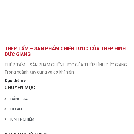
THÉP TẤM – SẢN PHẨM CHIẾN LƯỢC CỦA THÉP HÌNH
ĐỨC GIANG
THÉP TẤM – SẢN PHẨM CHIẾN LƯỢC CỦA THÉP HÌNH ĐỨC GIANG
Trong ngành xây dựng và cơ khí hiện
Đọc thêm »
CHUYÊN MỤC
BẢNG GIÁ
DỰ ÁN
KINH NGHIỆM