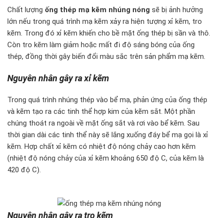
Chất lượng
ống thép mạ kẽm nhúng nóng
sẽ bị ảnh hưởng
lớn nếu trong quá trình mạ kẽm xảy ra hiện tượng xỉ kẽm, tro
kẽm. Trong đó xỉ kẽm khiến cho bề mặt ống thép bị sần và thô.
Còn tro kẽm làm giảm hoặc mất đi độ sáng bóng của ống
thép, đồng thời gây biến đổi màu sắc trên sản phẩm mạ kẽm.
Nguyên nhân gây ra xỉ kẽm
Trong quá trình nhúng thép vào bể mạ, phản ứng của ống thép
và kẽm tạo ra các tinh thể hợp kim của kẽm sắt. Một phần
chúng thoát ra ngoài về mặt ống sắt và rơi vào bể kẽm. Sau
thời gian dài các tinh thể này sẽ lắng xuống đáy bể mạ gọi là xỉ
kẽm. Hợp chất xỉ kẽm có nhiệt độ nóng chảy cao hơn kẽm
(nhiệt độ nóng chảy của xỉ kẽm khoảng 650 độ C, của kẽm là
420 độ C).
Nguyên nhân gây ra tro kẽm