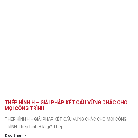
THÉP HÌNH H – GIẢI PHÁP KẾT CẤU VỮNG CHẮC CHO
MỌI CÔNG TRÌNH
THÉP HÌNH H – GIẢI PHÁP KẾT CẤU VỮNG CHẮC CHO MỌI CÔNG
TRÌNH Thép hình H là gì? Thép
Đọc thêm »