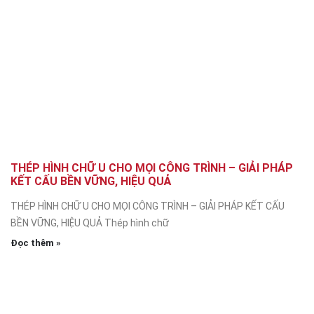
THÉP HÌNH CHỮ U CHO MỌI CÔNG TRÌNH – GIẢI PHÁP
KẾT CẤU BỀN VỮNG, HIỆU QUẢ
THÉP HÌNH CHỮ U CHO MỌI CÔNG TRÌNH – GIẢI PHÁP KẾT CẤU
BỀN VỮNG, HIỆU QUẢ Thép hình chữ
Đọc thêm »