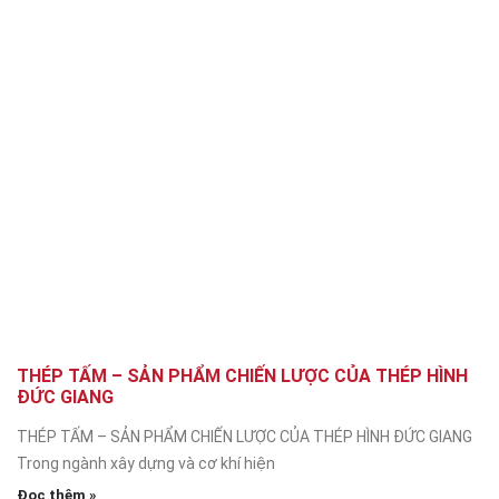
THÉP TẤM – SẢN PHẨM CHIẾN LƯỢC CỦA THÉP HÌNH
ĐỨC GIANG
THÉP TẤM – SẢN PHẨM CHIẾN LƯỢC CỦA THÉP HÌNH ĐỨC GIANG
Trong ngành xây dựng và cơ khí hiện
Đọc thêm »