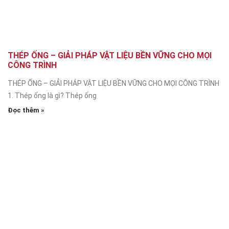
THÉP ỐNG – GIẢI PHÁP VẬT LIỆU BỀN VỮNG CHO MỌI
CÔNG TRÌNH
THÉP ỐNG – GIẢI PHÁP VẬT LIỆU BỀN VỮNG CHO MỌI CÔNG TRÌNH
1. Thép ống là gì? Thép ống
Đọc thêm »