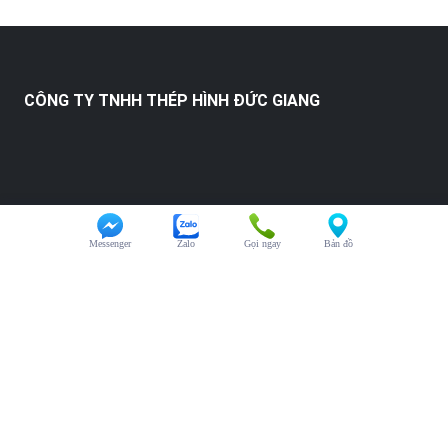
CÔNG TY TNHH THÉP HÌNH ĐỨC GIANG
Messenger
Zalo
Gọi ngay
Bản đồ
HỖ TRỢ KHÁCH HÀNG
Chăm sóc khách hàng:
0325.246.123
Đại diện kinh doanh:
0325.246.123
Hỗ trợ kỹ thuật:
0325.246.123
Văn phòng:
0325.246.123