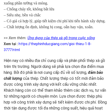
xuống phần tường và móng.
– Chống cháy tốt, không bắt lửa
– Siêu nhẹ, bền và chắc
– Có giá cả hợp lý, giúp tiết kiệm chi phí khi tiến hành xây dựng.
– Chất lượng ổn định, không bị cong, oằn hay vặn, xoắn.
>>
Xem thêm:
Ứng dụng của thép xà gồ trong cuộc sống
Xem tại :
https://thephinhducgiang.com/gioi-thieu-1-8-
3777.html
Hiện nay có nhiều địa chỉ cung cấp và phân phối thép xà gồ
trên thị trường. Người dùng sẽ phải lựa chọn địa điểm mua
hàng. Bởi đó phải là nơi cung cấp đủ về số lượng,
đảm bảo
chất lượng
của thép. Chất lượng thép có tốt mới đảm bảo
được công trình xây dựng với kết cấu vững chắc nhất.
Khách hàng còn có thể tham khảo thêm các dịch vụ, tư vấn
từ những người có chuyên môn. Lựa chọn được thép phù
hợp với công trình xây dựng sẽ tiết kiệm được chi phí. Đồng
thời tận dụng được tối đa những công suất, hiệu quả hoạt