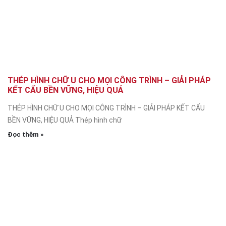
THÉP HÌNH CHỮ U CHO MỌI CÔNG TRÌNH – GIẢI PHÁP
KẾT CẤU BỀN VỮNG, HIỆU QUẢ
THÉP HÌNH CHỮ U CHO MỌI CÔNG TRÌNH – GIẢI PHÁP KẾT CẤU
BỀN VỮNG, HIỆU QUẢ Thép hình chữ
Đọc thêm »