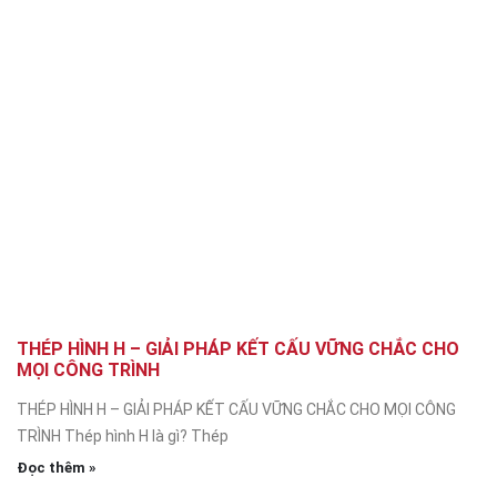
THÉP HÌNH H – GIẢI PHÁP KẾT CẤU VỮNG CHẮC CHO
MỌI CÔNG TRÌNH
THÉP HÌNH H – GIẢI PHÁP KẾT CẤU VỮNG CHẮC CHO MỌI CÔNG
TRÌNH Thép hình H là gì? Thép
Đọc thêm »