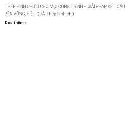
THÉP HÌNH CHỮ U CHO MỌI CÔNG TRÌNH – GIẢI PHÁP KẾT CẤU
BỀN VỮNG, HIỆU QUẢ Thép hình chữ
Đọc thêm »