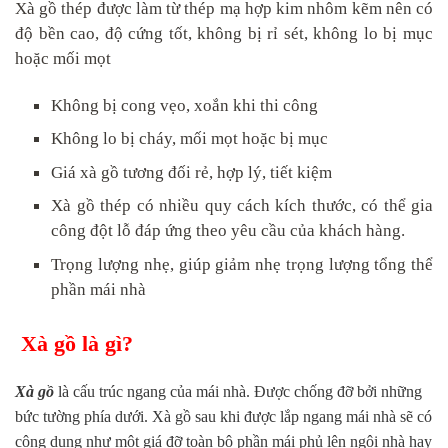
Xà gồ thép được làm từ thép mạ hợp kim nhôm kẽm nên có
độ bền cao, độ cứng tốt, không bị rỉ sét, không lo bị mục
hoặc mối mọt
Không bị cong vẹo, xoắn khi thi công
Không lo bị cháy, mối mọt hoặc bị mục
Giá xà gồ tương đối rẻ, hợp lý, tiết kiệm
Xà gồ thép có nhiều quy cách kích thước, có thể gia
công đột lỗ đáp ứng theo yêu cầu của khách hàng.
Trọng lượng nhẹ, giúp giảm nhẹ trọng lượng tổng thể
phần mái nhà
Xà gồ là gì?
Xà gồ
là cấu trúc ngang của mái nhà. Được chống đỡ bởi những
bức tường phía dưới. Xà gồ sau khi được lắp ngang mái nhà sẽ có
công dụng như một giá đỡ toàn bộ phần mái phủ lên ngôi nhà hay