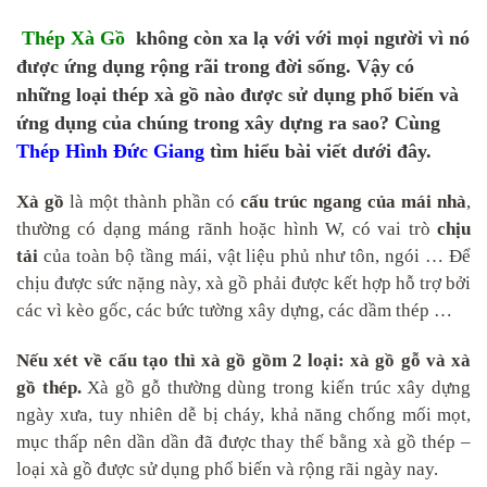
Thép Xà Gồ
không còn xa lạ với với mọi người vì nó
được ứng dụng rộng rãi trong đời sống. Vậy có
những loại thép xà gồ nào được sử dụng phổ biến và
ứng dụng của chúng trong xây dựng ra sao? Cùng
Thép Hình Đức Giang
tìm hiểu bài viết dưới đây.
Xà gồ
là một thành phần có
cấu trúc ngang của mái nhà
,
thường có dạng máng rãnh hoặc hình W, có vai trò
chịu
tải
của toàn bộ tầng mái, vật liệu phủ như tôn, ngói … Để
chịu được sức nặng này, xà gồ phải được kết hợp hỗ trợ bởi
các vì kèo gốc, các bức tường xây dựng, các dầm thép …
Nếu xét về cấu tạo thì xà gồ gồm 2 loại: xà gồ gỗ và xà
gồ thép.
Xà gồ gỗ thường dùng trong kiến trúc xây dựng
ngày xưa, tuy nhiên dễ bị cháy, khả năng chống mối mọt,
mục thấp nên dần dần đã được thay thế bằng xà gồ thép –
loại xà gồ được sử dụng phổ biến và rộng rãi ngày nay.