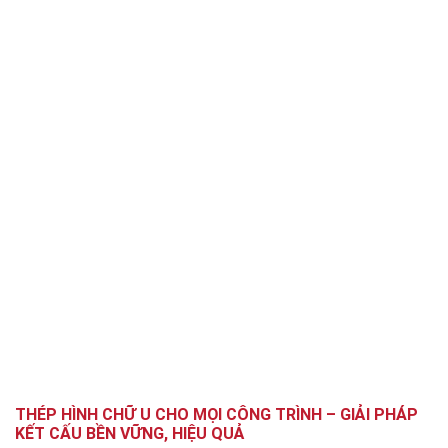
THÉP HÌNH CHỮ U CHO MỌI CÔNG TRÌNH – GIẢI PHÁP
KẾT CẤU BỀN VỮNG, HIỆU QUẢ