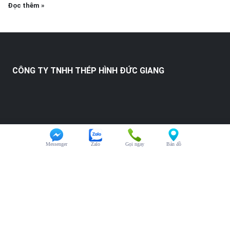
Đọc thêm »
CÔNG TY TNHH THÉP HÌNH ĐỨC GIANG
Messenger
Zalo
Gọi ngay
Bản đồ
HỖ TRỢ KHÁCH HÀNG
Chăm sóc khách hàng:
0325.246.123
Đại diện kinh doanh:
0325.246.123
Hỗ trợ kỹ thuật:
0325.246.123
Văn phòng:
0325.246.123