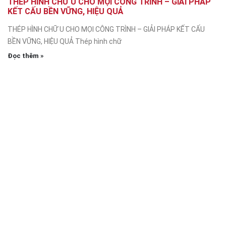
THÉP HÌNH CHỮ U CHO MỌI CÔNG TRÌNH – GIẢI PHÁP
KẾT CẤU BỀN VỮNG, HIỆU QUẢ
THÉP HÌNH CHỮ U CHO MỌI CÔNG TRÌNH – GIẢI PHÁP KẾT CẤU
BỀN VỮNG, HIỆU QUẢ Thép hình chữ
Đọc thêm »