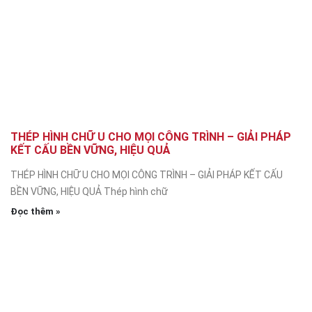
THÉP HÌNH CHỮ U CHO MỌI CÔNG TRÌNH – GIẢI PHÁP
KẾT CẤU BỀN VỮNG, HIỆU QUẢ
THÉP HÌNH CHỮ U CHO MỌI CÔNG TRÌNH – GIẢI PHÁP KẾT CẤU
BỀN VỮNG, HIỆU QUẢ Thép hình chữ
Đọc thêm »