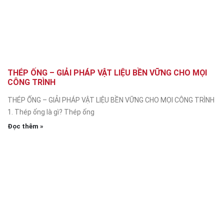
THÉP ỐNG – GIẢI PHÁP VẬT LIỆU BỀN VỮNG CHO MỌI
CÔNG TRÌNH
THÉP ỐNG – GIẢI PHÁP VẬT LIỆU BỀN VỮNG CHO MỌI CÔNG TRÌNH
1. Thép ống là gì? Thép ống
Đọc thêm »