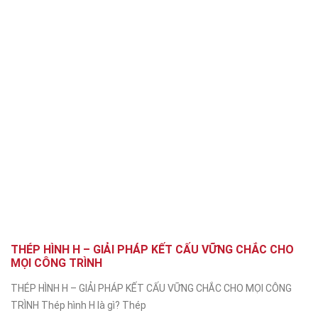
THÉP HÌNH H – GIẢI PHÁP KẾT CẤU VỮNG CHẮC CHO
MỌI CÔNG TRÌNH
THÉP HÌNH H – GIẢI PHÁP KẾT CẤU VỮNG CHẮC CHO MỌI CÔNG
TRÌNH Thép hình H là gì? Thép