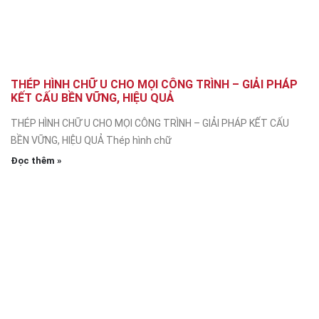
THÉP HÌNH CHỮ U CHO MỌI CÔNG TRÌNH – GIẢI PHÁP
KẾT CẤU BỀN VỮNG, HIỆU QUẢ
THÉP HÌNH CHỮ U CHO MỌI CÔNG TRÌNH – GIẢI PHÁP KẾT CẤU
BỀN VỮNG, HIỆU QUẢ Thép hình chữ
Đọc thêm »