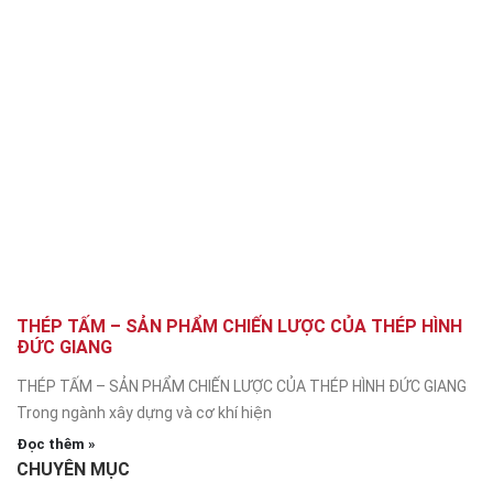
THÉP TẤM – SẢN PHẨM CHIẾN LƯỢC CỦA THÉP HÌNH
ĐỨC GIANG
THÉP TẤM – SẢN PHẨM CHIẾN LƯỢC CỦA THÉP HÌNH ĐỨC GIANG
Trong ngành xây dựng và cơ khí hiện
Đọc thêm »
CHUYÊN MỤC