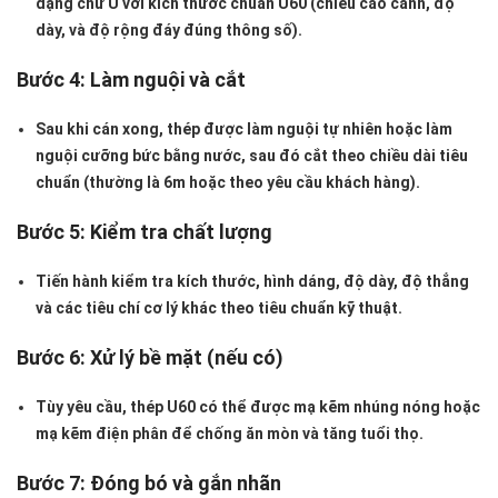
dạng chữ U với kích thước chuẩn U60 (chiều cao cánh, độ
dày, và độ rộng đáy đúng thông số).
Bước 4: Làm nguội và cắt
Sau khi cán xong, thép được làm nguội tự nhiên hoặc làm
nguội cưỡng bức bằng nước, sau đó cắt theo chiều dài tiêu
chuẩn (thường là 6m hoặc theo yêu cầu khách hàng).
Bước 5: Kiểm tra chất lượng
Tiến hành kiểm tra kích thước, hình dáng, độ dày, độ thẳng
và các tiêu chí cơ lý khác theo tiêu chuẩn kỹ thuật.
Bước 6: Xử lý bề mặt (nếu có)
Tùy yêu cầu, thép U60 có thể được mạ kẽm nhúng nóng hoặc
mạ kẽm điện phân để chống ăn mòn và tăng tuổi thọ.
Bước 7: Đóng bó và gắn nhãn