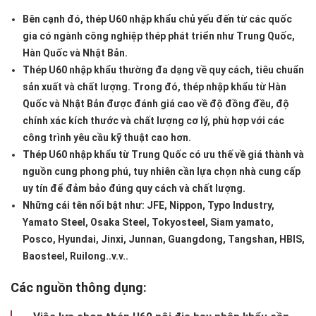
Bên cạnh đó,
thép U60 nhập khẩu
chủ yếu đến từ các quốc
gia có ngành công nghiệp thép phát triển như
Trung Quốc,
Hàn Quốc và Nhật Bản
.
Thép U60 nhập khẩu thường đa dạng về quy cách, tiêu chuẩn
sản xuất và chất lượng. Trong đó, thép nhập khẩu từ Hàn
Quốc và Nhật Bản được đánh giá cao về
độ đồng đều, độ
chính xác kích thước và chất lượng cơ lý
, phù hợp với các
công trình yêu cầu kỹ thuật cao hơn.
Thép U60 nhập khẩu từ Trung Quốc có ưu thế về
giá thành và
nguồn cung phong phú
, tuy nhiên cần lựa chọn nhà cung cấp
uy tín để đảm bảo đúng quy cách và chất lượng.
Những cái tên nổi bật như:
JFE, Nippon, Typo Industry,
Yamato Steel, Osaka Steel, Tokyosteel, Siam yamato,
Posco, Hyundai, Jinxi, Junnan, Guangdong, Tangshan, HBIS,
Baosteel, Ruilong..v.v..
Các nguồn thông dụng: