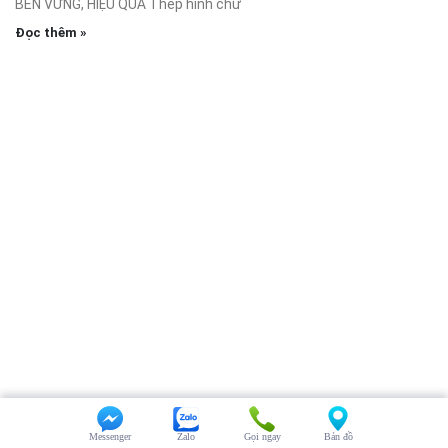
BỀN VỮNG, HIỆU QUẢ Thép hình chữ
Đọc thêm »
Messenger
Zalo
Gọi ngay
Bản đồ