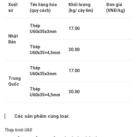
Xuất
Tên hàng hóa
Khối lượng
Đơn giá
xứ
(quy cách)
(kg/ cây 6m)
(VNĐ/kg)
Thép
17.00
U60x35x3mm
Nhật
Bản
Thép
30.00
U60x35×4,5mm
Thép
17.00
U60x35x3mm
Trung
Quốc
Thép
30.00
U60x35×4,5mm
Các sản phẩm cùng loại:
Thép hình U60