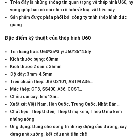
Trên đây là những thông tin quan trọng về thép hình U60, hy
vọng giúp bạn có cái nhìn rõ hơn về loại vật liệu này.
Sản phẩm được phân phối bởi công ty tnhh thép hình đức
giang
Đặc điểm kỹ thuật của thép hình U60
Tên hàng hóa:
U60*35*3ly/U60*35*4.5ly
Kích thước bụng
: 60mm
Kích thước 2 cánh
: 35mm
Độ dày
: 3mm-4.5mm
Tiêu chuẩn thép:
JIS G3101, ASTM A36…
Mác thép
: CT3, SS400, A36, GOST…
Chiều dài cây
: 6m/12m…
Xuất xứ:
Việt Nam, Hàn Quốc, Trung Quốc, Nhật Bản…
Chất liệu
: Thép U đen, Thép U mạ kẽm, Thép U mạ kẽm
nhúng nóng
Ứng dụng:
Dùng cho công trình xây dựng cầu đường, xây
dựng nhà xưởng, kết cấu nhà tiền chế