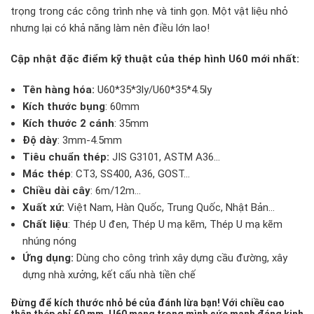
trọng trong các công trình nhẹ và tinh gọn. Một vật liệu nhỏ
nhưng lại có khả năng làm nên điều lớn lao!
Cập nhật đặc điểm kỹ thuật của thép hình U60 mới nhất:
Tên hàng hóa:
U60*35*3ly/U60*35*4.5ly
Kích thước bụng
: 60mm
Kích thước 2 cánh
: 35mm
Độ dày
: 3mm-4.5mm
Tiêu chuẩn thép:
JIS G3101, ASTM A36…
Mác thép
: CT3, SS400, A36, GOST…
Chiều dài cây
: 6m/12m…
Xuất xứ:
Việt Nam, Hàn Quốc, Trung Quốc, Nhật Bản…
Chất liệu
: Thép U đen, Thép U mạ kẽm, Thép U mạ kẽm
nhúng nóng
Ứng dụng:
Dùng cho công trình xây dựng cầu đường, xây
dựng nhà xưởng, kết cấu nhà tiền chế
Đừng để kích thước nhỏ bé của đánh lừa bạn! Với chiều cao