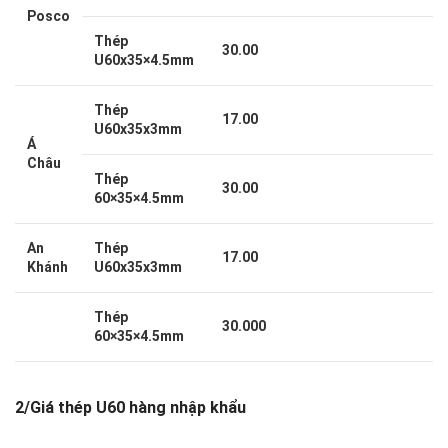
Posco
Thép
30.00
U60x35×4.5mm
Thép
17.00
U60x35x3mm
Á
Châu
Thép
30.00
60×35×4.5mm
An
Thép
17.00
Khánh
U60x35x3mm
Thép
30.000
60×35×4.5mm
2/Giá thép U60 hàng nhập khẩu