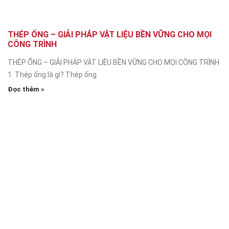
THÉP ỐNG – GIẢI PHÁP VẬT LIỆU BỀN VỮNG CHO MỌI
CÔNG TRÌNH
THÉP ỐNG – GIẢI PHÁP VẬT LIỆU BỀN VỮNG CHO MỌI CÔNG TRÌNH
1. Thép ống là gì? Thép ống
Đọc thêm »