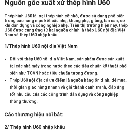
Nguồn gốc xuất xứ thép hình U60
Thép hình U60 là loại thép hình cỡ nhỏ, được sử dụng phổ biến
trong các hạng mục
kết cấu nhẹ, khung phụ, giằng, lan can, cơ
khí dân dụng và công nghiệp nhẹ
. Trên thị trường hiện nay, thép
U60 được cung ứng từ hai nguồn chính là
thép U60 nội địa Việt
Nam
và
thép U60 nhập khẩu
.
1/Thép hình U60 nội địa Việt Nam
Đối với
thép U60 nội địa Việt Nam
, sản phẩm được sản xuất
tại các nhà máy trong nước theo các tiêu chuẩn kỹ thuật phổ
biến như TCVN hoặc tiêu chuẩn tương đương.
Thép U60 nội địa có ưu điểm là
nguồn hàng ổn định, dễ mua,
thời gian giao hàng nhanh và giá thành cạnh tranh
, đáp ứng
tốt nhu cầu của các công trình dân dụng và công nghiệp
thông thường.
Các thương hiệu nổi bật:
2/ Thép hình U60 nhập khẩu