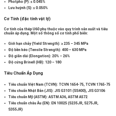
Photpho (P):
≤ 0.045%
Lưu huỳnh (S):
≤ 0.050%
Cơ Tính (đặc tính vật lý)
Cơ tính của thép U60 phụ thuộc vào quy trình sản xuất và tiêu
chuẩn áp dụng. Một số thông số cơ tính phổ biến:
Giới hạn chảy (Yield Strength):
≥ 235 – 345 MPa
Độ bền kéo (Tensile Strength):
400 – 630 MPa
Độ giãn dài (Elongation):
20% – 26%
Độ cứng Brinell (HB):
120 – 180
Tiêu Chuẩn Áp Dụng
Tiêu chuẩn Việt Nam (TCVN):
TCVN 1654-75, TCVN 1765-75
Tiêu chuẩn Nhật Bản (JIS):
JIS G3101 (SS400), JIS G3106
Tiêu chuẩn Mỹ (ASTM):
ASTM A36, ASTM A572
Tiêu chuẩn châu Âu (EN):
EN 10025 (S235JR, S275JR,
S355JR)