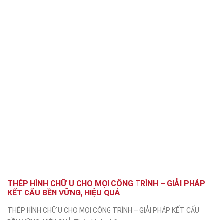
THÉP HÌNH CHỮ U CHO MỌI CÔNG TRÌNH – GIẢI PHÁP
KẾT CẤU BỀN VỮNG, HIỆU QUẢ
THÉP HÌNH CHỮ U CHO MỌI CÔNG TRÌNH – GIẢI PHÁP KẾT CẤU