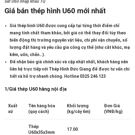
Sắt U60 nhập khẩu TQ
Giá bán thép hình U60 mới nhất
Giá thép hình U60 được cung cấp tại từng thời điểm chỉ
mang tính chất tham khảo, bởi giá có thể thay đổi tùy theo
biến động thị trường nguyên vật liệu, chi phí vận chuyển, số
lượng đặt hàng và yêu cầu gia công cụ thể (như cắt khúc, mạ
kẽm, uốn, chấn…).
Để nhận báo giá chính xác và cập nhật nhất, khách hàng nên
liên hệ trực tiếp với Thép Hình Đức Giang để được tư vấn chi
tiết và hỗ trợ nhanh chóng.
Hotline 0325 246 123
1/Giá thép U60 hàng nội địa
Xuất
Tên hàng hóa
Khối lượng
Đơn Giá
xứ
(quy cách)
(kg/cây 6m)
(VNĐ/kg)
Thép
17.00
U60x35x3mm