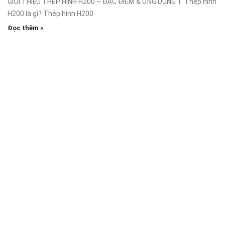
GIỚI THIỆU THÉP HÌNH H200 – ĐẶC ĐIỂM & ỨNG DỤNG 1. Thép hình
H200 là gì? Thép hình H200
Đọc thêm »