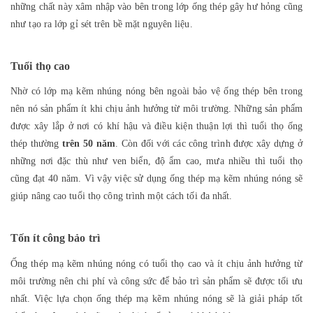
những chất này xâm nhập vào bên trong lớp ống thép gây hư hỏng cũng
như tạo ra lớp gỉ sét trên bề mặt nguyên liệu.
Tuổi thọ cao
Nhờ có lớp mạ kẽm nhúng nóng bên ngoài bảo vệ ống thép bên trong
nên nó sản phẩm ít khi chịu ảnh hưởng từ môi trường. Những sản phẩm
được xây lắp ở nơi có khí hậu và điều kiện thuận lợi thì tuổi thọ ống
thép thường
trên 50 năm
. Còn đối với các công trình được xây dựng ở
những nơi đặc thù như ven biển, độ ẩm cao, mưa nhiều thì tuổi thọ
cũng đạt 40 năm. Vì vậy việc sử dụng ống thép mạ kẽm nhúng nóng sẽ
giúp nâng cao tuổi thọ công trình một cách tối đa nhất.
Tốn ít công bảo trì
Ống thép mạ kẽm nhúng nóng có tuổi thọ cao và ít chịu ảnh hưởng từ
môi trường nên chi phí và công sức để bảo trì sản phẩm sẽ được tối ưu
nhất. Việc lựa chọn ống thép mạ kẽm nhúng nóng sẽ là giải pháp tốt