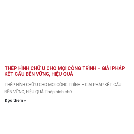
THÉP HÌNH CHỮ U CHO MỌI CÔNG TRÌNH – GIẢI PHÁP
KẾT CẤU BỀN VỮNG, HIỆU QUẢ
THÉP HÌNH CHỮ U CHO MỌI CÔNG TRÌNH – GIẢI PHÁP KẾT CẤU
BỀN VỮNG, HIỆU QUẢ Thép hình chữ
Đọc thêm »