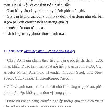
toàn TP. Hà Nội và các tỉnh toàn Miền Bắc
– Giao hàng tận công trình trong thành phố miễn phí.
– Giá bán lẻ cho các công trình xây dựng dân dụng như giá bán
sỉ (có phí vận chuyển nếu số lượng quá ít)
– Chiết khấu đơn hàng cao.
– Linh hoạt trong phước thức thanh toán.
>>
Xem thêm:
Mua thép hình I uy tín ở đâu Hà Nội
+ Chất lượng sản phẩm theo tiêu chuẩn quốc tế, đa dạng, được
nhập khẩu từ các hãng sản xuất nổi tiếng toàn cầu như CO, CQ,
Arcelor Mittal, Acerinox, Hyundai, Nippon Steel, JFE Steel,
Posco, Outokumpu, ThyssenKrupp, Yusco…
+ Giá cả cạnh tranh, nhiều ưu đãi nhờ khả năng nhập khẩu, phân
phối trực tiếp, không qua đơn vị trung gian.
+ Phục vụ khách hàng chuyên nghiệp thông qua các dịch vụ tư
vấn, hỗ trợ vận chuyển, thanh toán linh hoạt.