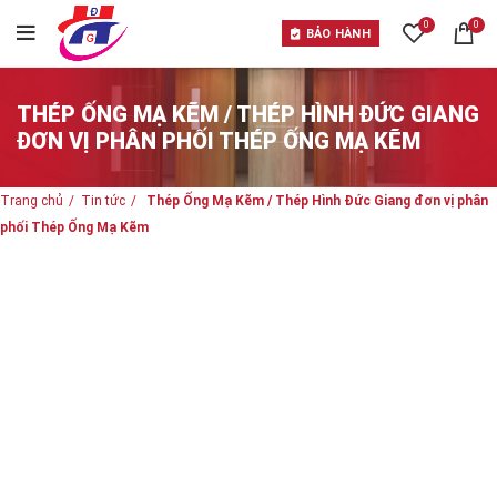
0
0
BẢO HÀNH
THÉP ỐNG MẠ KẼM / THÉP HÌNH ĐỨC GIANG
ĐƠN VỊ PHÂN PHỐI THÉP ỐNG MẠ KẼM
Trang chủ
Tin tức
Thép Ống Mạ Kẽm / Thép Hình Đức Giang đơn vị phân
phối Thép Ống Mạ Kẽm