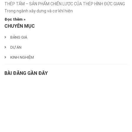
THÉP TẤM – SẢN PHẨM CHIẾN LƯỢC CỦA THÉP HÌNH ĐỨC GIANG
Trong ngành xây dựng và cơ khí hiện
Đọc thêm »
CHUYÊN MỤC
BẢNG GIÁ
DỰ ÁN
KINH NGHIỆM
BÀI ĐĂNG GẦN ĐÂY