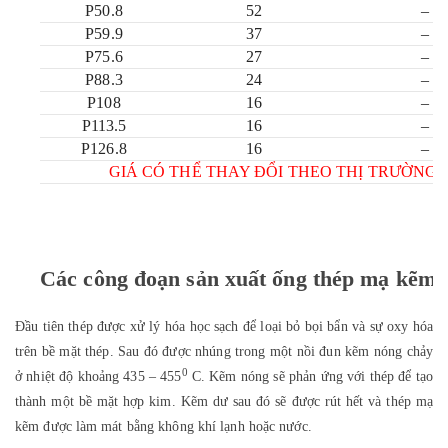
P50.8
52
–
P59.9
37
–
P75.6
27
–
P88.3
24
–
P108
16
–
P113.5
16
–
P126.8
16
–
GIÁ CÓ THỂ THAY ĐỔI THEO THỊ TRƯỜNG.
Các công đoạn sản xuất ống thép mạ kẽm
Đầu tiên thép được xử lý hóa học sạch để loại bỏ bọi bẩn và sự oxy hóa
trên bề mặt thép. Sau đó được nhúng trong một nồi đun kẽm nóng chảy
0
ở nhiệt độ khoảng 435 – 455
C. Kẽm nóng sẽ phản ứng với thép để tạo
thành một bề mặt hợp kim. Kẽm dư sau đó sẽ được rút hết và thép mạ
kẽm được làm mát bằng không khí lạnh hoặc nước.