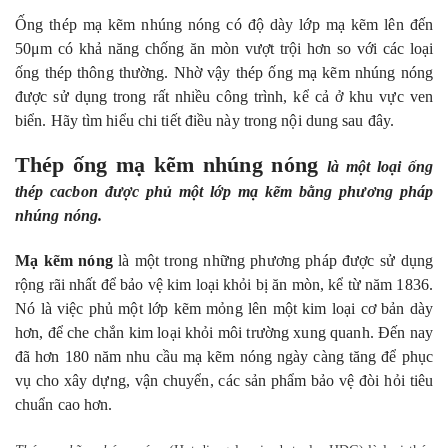
Ống thép mạ kẽm nhúng nóng có độ dày lớp mạ kẽm lên đến
50μm có khả năng chống ăn mòn vượt trội hơn so với các loại
ống thép thông thường. Nhờ vậy thép ống mạ kẽm nhúng nóng
được sử dụng trong rất nhiều công trình, kể cả ở khu vực ven
biển. Hãy tìm hiểu chi tiết điều này trong nội dung sau đây.
Thép ống mạ kẽm nhúng nóng
là một loại ống
thép cacbon được phủ một lớp mạ kẽm bằng phương pháp
nhúng nóng.
Mạ kẽm nóng
là một trong những phương pháp được sử dụng
rộng rãi nhất để bảo vệ kim loại khỏi bị ăn mòn, kể từ năm 1836.
Nó là việc phủ một lớp kẽm mỏng lên một kim loại cơ bản dày
hơn, để che chắn kim loại khỏi môi trường xung quanh. Đến nay
đã hơn 180 năm nhu cầu mạ kẽm nóng ngày càng tăng để phục
vụ cho xây dựng, vận chuyển, các sản phẩm bảo vệ đòi hỏi tiêu
chuẩn cao hơn.