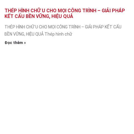
THÉP HÌNH CHỮ U CHO MỌI CÔNG TRÌNH – GIẢI PHÁP
KẾT CẤU BỀN VỮNG, HIỆU QUẢ
THÉP HÌNH CHỮ U CHO MỌI CÔNG TRÌNH – GIẢI PHÁP KẾT CẤU
BỀN VỮNG, HIỆU QUẢ Thép hình chữ
Đọc thêm »