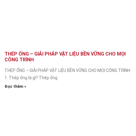
THÉP ỐNG – GIẢI PHÁP VẬT LIỆU BỀN VỮNG CHO MỌI
CÔNG TRÌNH
THÉP ỐNG – GIẢI PHÁP VẬT LIỆU BỀN VỮNG CHO MỌI CÔNG TRÌNH
1. Thép ống là gì? Thép ống
Đọc thêm »