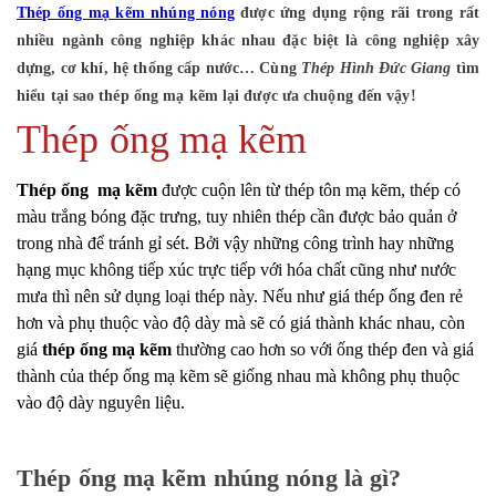
Thép ống mạ kẽm nhúng nóng
được ứng dụng rộng rãi trong rất
nhiều ngành công nghiệp khác nhau đặc biệt là công nghiệp xây
dựng, cơ khí, hệ thống cấp nước… Cùng
Thép Hình Đức Giang
tìm
hiểu tại sao thép ống mạ kẽm lại được ưa chuộng đến vậy!
Thép ống mạ kẽm
Thép ống mạ kẽm
được cuộn lên từ thép tôn mạ kẽm, thép có
màu trắng bóng đặc trưng, tuy nhiên thép cần được bảo quản ở
trong nhà để tránh gỉ sét. Bởi vậy những công trình hay những
hạng mục không tiếp xúc trực tiếp với hóa chất cũng như nước
mưa thì nên sử dụng loại thép này. Nếu như giá thép ống đen rẻ
hơn và phụ thuộc vào độ dày mà sẽ có giá thành khác nhau, còn
giá
thép ống mạ kẽm
thường cao hơn so với ống thép đen và giá
thành của thép ống mạ kẽm sẽ giống nhau mà không phụ thuộc
vào độ dày nguyên liệu.
Thép ống mạ kẽm nhúng nóng là gì?