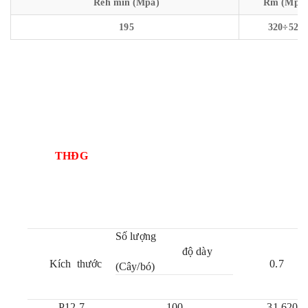
Reh min (Mpa)
Rm (Mpa)
195
320÷520
THĐG
Số lượng
độ dày
Kích thước
0.7
(Cây/bó)
P12.7
100
31,620