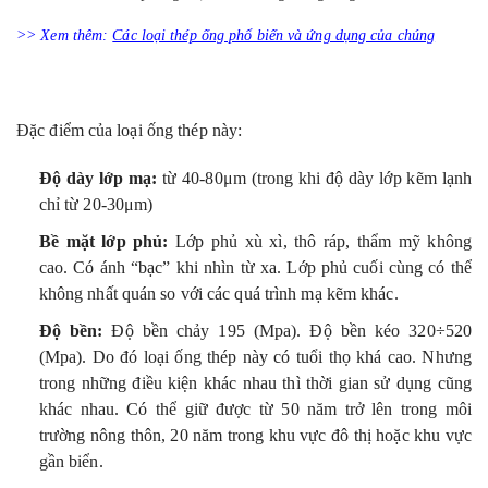
>> Xem thêm:
Các loại thép ống phổ biến và ứng dụng của chúng
Đặc điểm của loại ống thép này:
Độ dày lớp mạ:
từ 40-80μm (trong khi độ dày lớp kẽm lạnh
chỉ từ 20-30μm)
Bề mặt lớp phủ:
Lớp phủ xù xì, thô ráp, thẩm mỹ không
cao. Có ánh “bạc” khi nhìn từ xa. Lớp phủ cuối cùng có thể
không nhất quán so với các quá trình mạ kẽm khác.
Độ bền:
Độ bền chảy 195 (Mpa). Độ bền kéo 320÷520
(Mpa). Do đó loại ống thép này có tuổi thọ khá cao. Nhưng
trong những điều kiện khác nhau thì thời gian sử dụng cũng
khác nhau. Có thể giữ được từ 50 năm trở lên trong môi
trường nông thôn, 20 năm trong khu vực đô thị hoặc khu vực
gần biển.