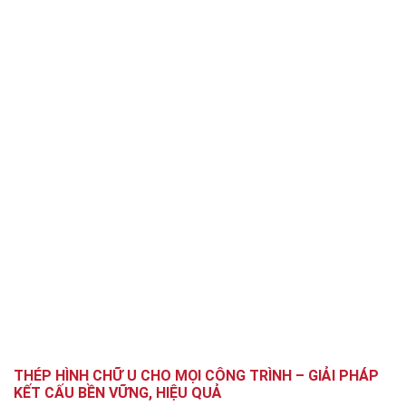
THÉP HÌNH CHỮ U CHO MỌI CÔNG TRÌNH – GIẢI PHÁP
KẾT CẤU BỀN VỮNG, HIỆU QUẢ