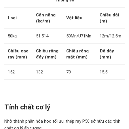
Cân nặng
Chiều dài
Loại
Vật liệu
(kg/m)
(m)
50kg
51.514
50Mn/U71Mn
12m/12.5m
Chiều cao
Chiều rộng
Chiều rộng
Độ dày
ray (mm)
đáy (mm)
mặt (mm)
(mm)
152
132
70
15.5
Tính chất cơ lý
Nhờ thành phần hóa học tối ưu, thép ray P50 sở hữu các tính
chất cơ lý ấn tượng: