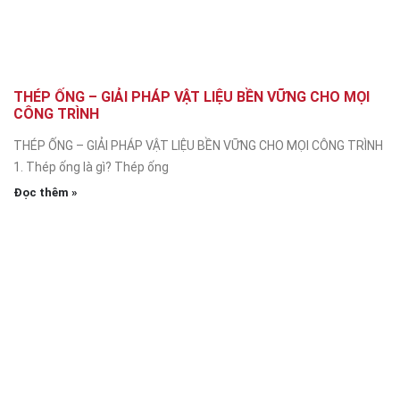
THÉP ỐNG – GIẢI PHÁP VẬT LIỆU BỀN VỮNG CHO MỌI
CÔNG TRÌNH
THÉP ỐNG – GIẢI PHÁP VẬT LIỆU BỀN VỮNG CHO MỌI CÔNG TRÌNH
1. Thép ống là gì? Thép ống
Đọc thêm »