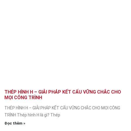
THÉP HÌNH H – GIẢI PHÁP KẾT CẤU VỮNG CHẮC CHO
MỌI CÔNG TRÌNH
THÉP HÌNH H – GIẢI PHÁP KẾT CẤU VỮNG CHẮC CHO MỌI CÔNG
TRÌNH Thép hình H là gì? Thép
Đọc thêm »