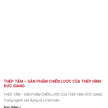
THÉP TẤM – SẢN PHẨM CHIẾN LƯỢC CỦA THÉP HÌNH
ĐỨC GIANG
THÉP TẤM – SẢN PHẨM CHIẾN LƯỢC CỦA THÉP HÌNH ĐỨC GIANG
Trong ngành xây dựng và cơ khí hiện
Đọc thêm »