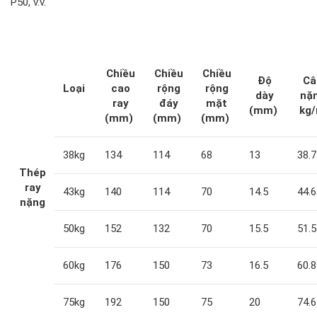
P50, v.v.
Chiều
Chiều
Chiều
Độ
Câ
Loại
cao
rộng
rộng
dày
nặ
ray
đáy
mặt
(mm)
kg
(mm)
(mm)
(mm)
38kg
134
114
68
13
38.
Thép
ray
43kg
140
114
70
14.5
44.
nặng
50kg
152
132
70
15.5
51.
60kg
176
150
73
16.5
60.8
75kg
192
150
75
20
74.6