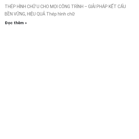
THÉP HÌNH CHỮ U CHO MỌI CÔNG TRÌNH – GIẢI PHÁP KẾT CẤU
BỀN VỮNG, HIỆU QUẢ Thép hình chữ
Đọc thêm »