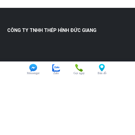
CÔNG TY TNHH THÉP HÌNH ĐỨC GIANG
Messenger
Zalo
Gọi ngay
Bản đồ
HỖ TRỢ KHÁCH HÀNG
Chăm sóc khách hàng:
0325.246.123
Đại diện kinh doanh:
0325.246.123
Hỗ trợ kỹ thuật:
0325.246.123
Văn phòng:
0325.246.123