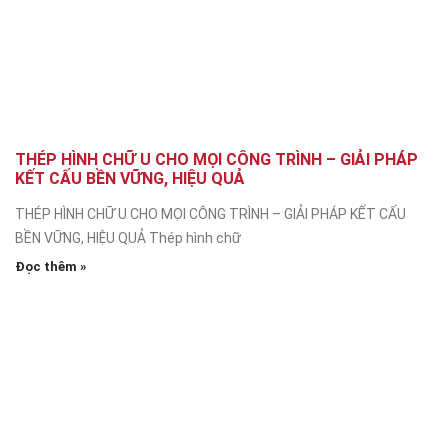
THÉP HÌNH CHỮ U CHO MỌI CÔNG TRÌNH – GIẢI PHÁP
KẾT CẤU BỀN VỮNG, HIỆU QUẢ
THÉP HÌNH CHỮ U CHO MỌI CÔNG TRÌNH – GIẢI PHÁP KẾT CẤU
BỀN VỮNG, HIỆU QUẢ Thép hình chữ
Đọc thêm »