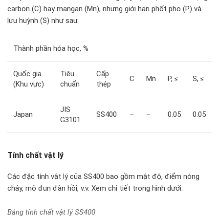
carbon (C) hay mangan (Mn), nhưng giới hạn phốt pho (P) và
lưu huỳnh (S) như sau:
Thành phần hóa học, %
Quốc gia
Tiêu
Cấp
C
Mn
P, ≤
S, ≤
(Khu vực)
chuẩn
thép
JIS
Japan
SS400
–
–
0.05
0.05
G3101
Tính chất vật lý
Các đặc tính vật lý của SS400 bao gồm mật độ, điểm nóng
chảy, mô đun đàn hồi, v.v. Xem chi tiết trong hình dưới:
Bảng tính chất vật lý SS400