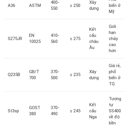
400-
Xây
A36
ASTM
≥ 250
biến ở
550
dựng
Mỹ
Giới
Kết
hạn
EN
410-
cấu
S275JR
≥ 275
chảy
10025
560
châu
cao
Âu
hơn
Giá rẻ,
GB/T
370-
Xây
phổ
Q235B
≥ 235
700
500
dựng
biến ở
TQ
Tương
Kết
tự
GOST
370-
St3sp
≥ 245
cấu
SS400
380
490
Nga
về độ
bền