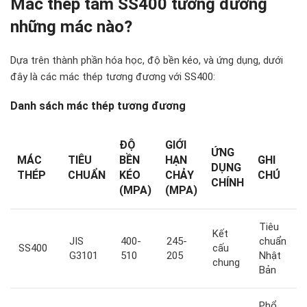
Mác thép tấm SS400 tương đương
những mác nào?
Dựa trên thành phần hóa học, độ bền kéo, và ứng dụng, dưới
đây là các mác thép tương đương với SS400:
Danh sách mác thép tương đương
ĐỘ
GIỚI
ỨNG
MÁC
TIÊU
BỀN
HẠN
GHI
DỤNG
THÉP
CHUẨN
KÉO
CHẢY
CHÚ
CHÍNH
(MPA)
(MPA)
Tiêu
Kết
JIS
400-
245-
chuẩn
SS400
cấu
G3101
510
205
Nhật
chung
Bản
Phổ