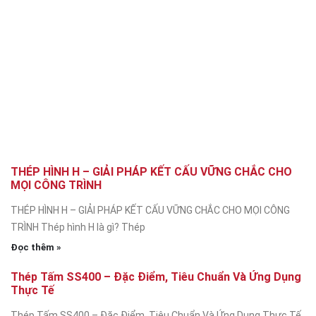
THÉP HÌNH H – GIẢI PHÁP KẾT CẤU VỮNG CHẮC CHO
MỌI CÔNG TRÌNH
THÉP HÌNH H – GIẢI PHÁP KẾT CẤU VỮNG CHẮC CHO MỌI CÔNG
TRÌNH Thép hình H là gì? Thép
Đọc thêm »
Thép Tấm SS400 – Đặc Điểm, Tiêu Chuẩn Và Ứng Dụng
Thực Tế
Thép Tấm SS400 – Đặc Điểm, Tiêu Chuẩn Và Ứng Dụng Thực Tế