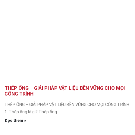
THÉP ỐNG – GIẢI PHÁP VẬT LIỆU BỀN VỮNG CHO MỌI
CÔNG TRÌNH
THÉP ỐNG – GIẢI PHÁP VẬT LIỆU BỀN VỮNG CHO MỌI CÔNG TRÌNH
1. Thép ống là gì? Thép ống
Đọc thêm »