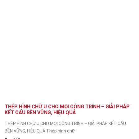
THÉP HÌNH CHỮ U CHO MỌI CÔNG TRÌNH – GIẢI PHÁP
KẾT CẤU BỀN VỮNG, HIỆU QUẢ
THÉP HÌNH CHỮ U CHO MỌI CÔNG TRÌNH – GIẢI PHÁP KẾT CẤU
BỀN VỮNG, HIỆU QUẢ Thép hình chữ