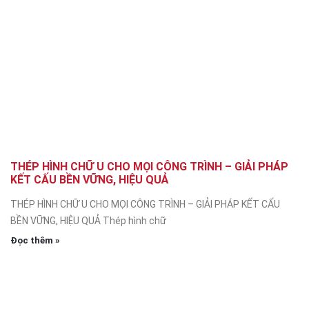
THÉP HÌNH CHỮ U CHO MỌI CÔNG TRÌNH – GIẢI PHÁP
KẾT CẤU BỀN VỮNG, HIỆU QUẢ
THÉP HÌNH CHỮ U CHO MỌI CÔNG TRÌNH – GIẢI PHÁP KẾT CẤU
BỀN VỮNG, HIỆU QUẢ Thép hình chữ
Đọc thêm »