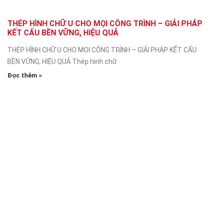
THÉP HÌNH CHỮ U CHO MỌI CÔNG TRÌNH – GIẢI PHÁP
KẾT CẤU BỀN VỮNG, HIỆU QUẢ
THÉP HÌNH CHỮ U CHO MỌI CÔNG TRÌNH – GIẢI PHÁP KẾT CẤU
BỀN VỮNG, HIỆU QUẢ Thép hình chữ
Đọc thêm »