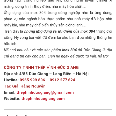
đóng tàu, công nghiệp dầu khí, công nghệ luyện clinker xi
măng, công trình thủy điện, nhà máy hóa chất,…
Ứng dụng của inox 304 trong công nghiệp nhẹ là ứng dụng,
phục vụ các ngành hóa thực phẩm như nhà máy đồ hộp, nhà
máy bia, nhà máy chế biến thủy sản đông lạnh,…
Trên đây là
những ứng dụng và ưu điểm của inox 304
trong đời
sống. Hy vọng bài viết đã đem lại cho bạn đọc những thông tin
hữu ích.
Nếu có nhu cầu về các sản phẩm
inox 304
thì Đức Giang là địa
chỉ đáng tin cậy cho bạn. Liên hệ ngay để được tư vấn, hỗ trợ:
CÔNG TY TNHH THÉP HÌNH ĐỨC GIANG
Địa chỉ: 4/53 Đức Giang – Long Biên – Hà Nội
Hotline:
0965.999.806 – 0912.277.624
Tác Giả: Hằng Nguyễn
Email:
thephinhducgiang@gmail.com
Website:
thephinhducgiang.com