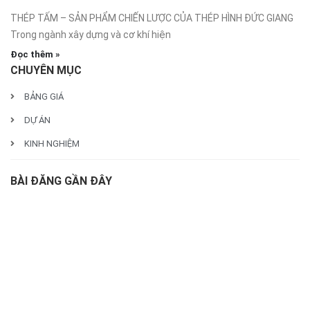
THÉP TẤM – SẢN PHẨM CHIẾN LƯỢC CỦA THÉP HÌNH ĐỨC GIANG
Trong ngành xây dựng và cơ khí hiện
Đọc thêm »
CHUYÊN MỤC
BẢNG GIÁ
DỰ ÁN
KINH NGHIỆM
BÀI ĐĂNG GẦN ĐÂY