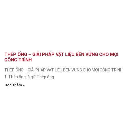
THÉP ỐNG – GIẢI PHÁP VẬT LIỆU BỀN VỮNG CHO MỌI
CÔNG TRÌNH
THÉP ỐNG – GIẢI PHÁP VẬT LIỆU BỀN VỮNG CHO MỌI CÔNG TRÌNH
1. Thép ống là gì? Thép ống
Đọc thêm »