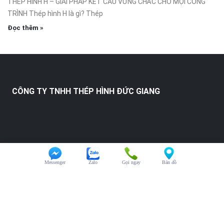
THÉP HÌNH H – GIẢI PHÁP KẾT CẤU VỮNG CHẮC CHO MỌI CÔNG
TRÌNH Thép hình H là gì? Thép
Đọc thêm »
CÔNG TY TNHH THÉP HÌNH ĐỨC GIANG
Messenger
Zalo
Gọi ngay
Bản đồ
HỖ TRỢ KHÁCH HÀNG
Chăm sóc khách hàng:
0325.246.123
Đại diện kinh doanh:
0325.246.123